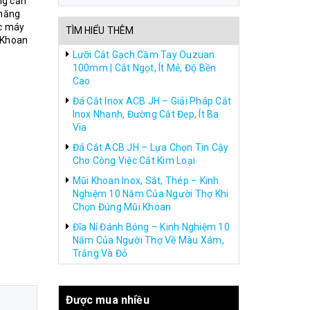
ng cần
 năng
c máy
TÌM HIỂU THÊM
 Khoan
Lưỡi Cắt Gạch Cầm Tay Ouzuan
100mm | Cắt Ngọt, Ít Mẻ, Độ Bền
Cao
Đá Cắt Inox ACB JH – Giải Pháp Cắt
Inox Nhanh, Đường Cắt Đẹp, Ít Ba
Via
Đá Cắt ACB JH – Lựa Chọn Tin Cậy
Cho Công Việc Cắt Kim Loại
Mũi Khoan Inox, Sắt, Thép – Kinh
Nghiệm 10 Năm Của Người Thợ Khi
Chọn Đúng Mũi Khoan
Đĩa Nỉ Đánh Bóng – Kinh Nghiệm 10
Năm Của Người Thợ Về Màu Xám,
Trắng Và Đỏ
Được mua nhiều