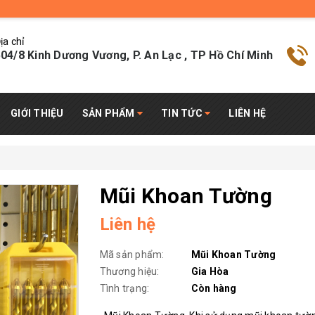
ịa chỉ
04/8 Kinh Dương Vương, P. An Lạc , TP Hồ Chí Minh
GIỚI THIỆU
SẢN PHẨM
TIN TỨC
LIÊN HỆ
Mũi Khoan Tường
Liên hệ
Mã sản phẩm:
Mũi Khoan Tường
Thương hiệu:
Gia Hòa
Tình trạng:
Còn hàng