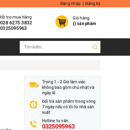
Đăng nhập
|
Đăng ký
Hỗ trợ mua hàng
Giỏ hàng
028 6275 3832
(
) sản phẩm
0325095963
Trong 1 - 2 Giờ làm việc
không bao gồm chủ nhật và
ngày lễ
Đổi trả sản phẩm trong vòng
7 ngày nếu có lỗi từ nhà sản
xuất
Hotline tư vấn
0325095963