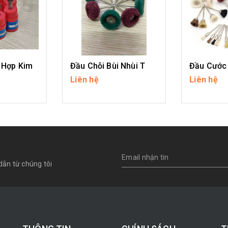
 Hợp Kim
Đầu Chỗi Bùi Nhùi T
Đầu Cước
Liên hệ
Liên hệ
IẾT
CHI TIẾT
CH
dẫn từ chúng tôi