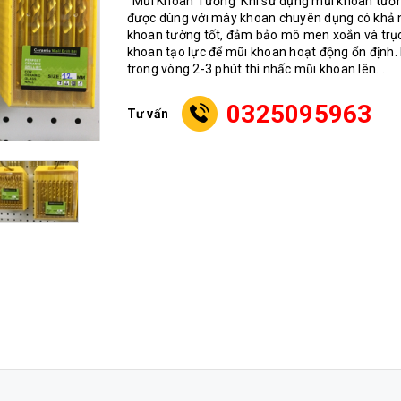
Mũi Khoan Tường Khi sử dụng mũi khoan tườ
được dùng với máy khoan chuyên dụng có khả
khoan tường tốt, đảm bảo mô men xoắn và trụ
khoan tạo lực để mũi khoan hoạt động ổn định.
trong vòng 2-3 phút thì nhấc mũi khoan lên...
0325095963
Tư vấn