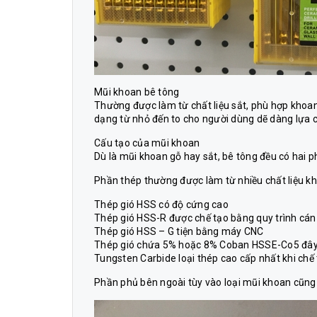
Mũi khoan bê tông
Thường được làm từ chất liệu sắt, phù hợp khoan 
dạng từ nhỏ đến to cho người dùng dẽ dàng lựa 
Cấu tạo của mũi khoan
Dù là mũi khoan gỗ hay sắt, bê tông đều có hai 
Phần thép thường được làm từ nhiều chất liệu k
Thép gió HSS có độ cứng cao
Thép gió HSS-R được chế tạo bằng quy trình cá
Thép gió HSS – G tiện bằng máy CNC
Thép gió chứa 5% hoặc 8% Coban HSSE-Co5 đây là
Tungsten Carbide loại thép cao cấp nhất khi chế
Phần phủ bên ngoài tùy vào loại mũi khoan cũng 