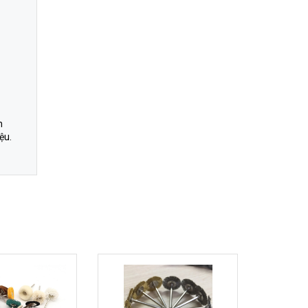
n
ệu.