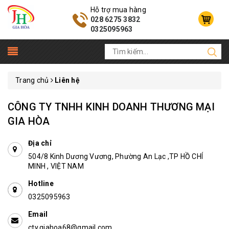
Hỗ trợ mua hàng
028 6275 3832
0325095963
Trang chủ
Liên hệ
CÔNG TY TNHH KINH DOANH THƯƠNG MẠI
GIA HÒA
Địa chỉ
504/8 Kinh Dương Vương, Phường An Lạc ,TP HỒ CHÍ
MINH , VIỆT NAM
Hotline
0325095963
Email
cty.giahoa68@gmail.com