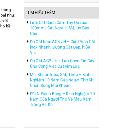
h bóng
TÌM HIỂU THÊM
oại như:
c vết
Lưỡi Cắt Gạch Cầm Tay Ouzuan
cho bề
100mm | Cắt Ngọt, Ít Mẻ, Độ Bền
Cao
Đá Cắt Inox ACB JH – Giải Pháp Cắt
Inox Nhanh, Đường Cắt Đẹp, Ít Ba
Via
Đá Cắt ACB JH – Lựa Chọn Tin Cậy
Cho Công Việc Cắt Kim Loại
Mũi Khoan Inox, Sắt, Thép – Kinh
Nghiệm 10 Năm Của Người Thợ Khi
Chọn Đúng Mũi Khoan
Đĩa Nỉ Đánh Bóng – Kinh Nghiệm 10
Năm Của Người Thợ Về Màu Xám,
Trắng Và Đỏ