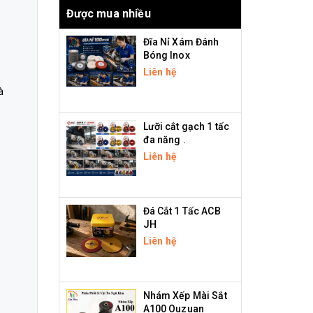
Được mua nhiều
Đĩa Nỉ Xám Đánh
Bóng Inox
Liên hệ
à
Lưỡi cắt gạch 1 tấc
đa năng .
Liên hệ
Đá Cắt 1 Tấc ACB
JH
Liên hệ
Nhám Xếp Mài Sắt
A100 Ouzuan