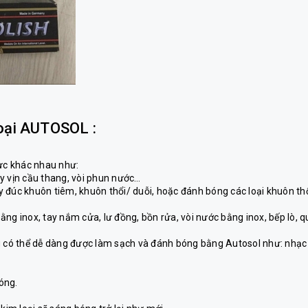
oại AUTOSOL :
vực khác nhau như:
y vịn cầu thang, vòi phun nước…
 đúc khuôn tiêm, khuôn thổi/ duỗi, hoặc đánh bóng các loại khuôn th
ng inox, tay nắm cửa, lư đồng, bồn rửa, vòi nước bằng inox, bếp lò, q
cũng có thể dễ dàng được làm sạch và đánh bóng bằng Autosol như: nhạc
bóng.