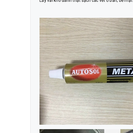
Lấy vải khô đánh thật sạch các vết ố bẩn, bề mặt 