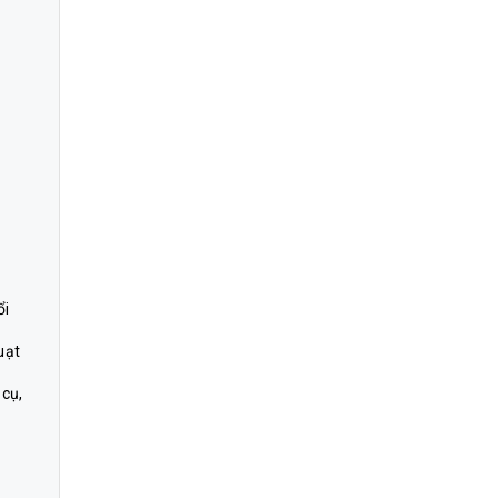
ổi
uạt
 cụ,