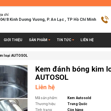
ịa chỉ
04/8 Kinh Dương Vương, P. An Lạc , TP Hồ Chí Minh
GIỚI THIỆU
SẢN PHẨM
TIN TỨC
LIÊN HỆ
im loại AUTOSOL
Kem đánh bóng kim lo
AUTOSOL
Liên hệ
Mã sản phẩm:
Kem Autosold
Thương hiệu:
Trung Quốc
Tình trạng:
Còn hàng