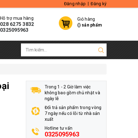
Đăng nhập
|
Đăng ký
Hỗ trợ mua hàng
Giỏ hàng
028 6275 3832
(
) sản phẩm
0325095963
ại
Trong 1 - 2 Giờ làm việc
không bao gồm chủ nhật và
ngày lễ
Đổi trả sản phẩm trong vòng
7 ngày nếu có lỗi từ nhà sản
xuất
Hotline tư vấn
0325095963