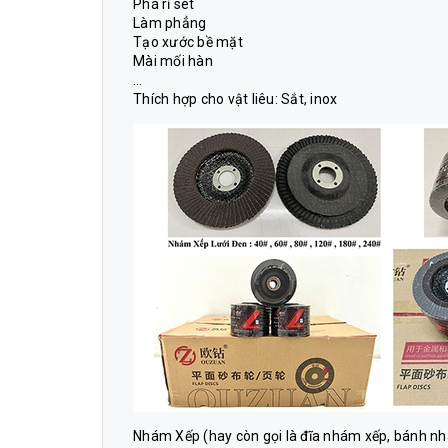
Phá rỉ sét
Làm phẳng
Tạo xước bề mặt
Mài mối hàn
…
Thích hợp cho vật liêu: Sắt, inox
Nhám Xếp (hay còn gọi là đĩa nhám xếp, bánh nh