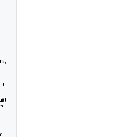
 Tùy
ng
xuất
ám
ỗ
y