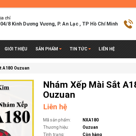
ịa chỉ
04/8 Kinh Dương Vương, P. An Lạc , TP Hồ Chí Minh
GIỚI THIỆU
SẢN PHẨM
TIN TỨC
LIÊN HỆ
t A180 Ouzuan
Nhám Xếp Mài Sắt A1
Ouzuan
Liên hệ
Mã sản phẩm:
NXA180
Thương hiệu:
Ouzuan
Tình trạng:
Còn hàng