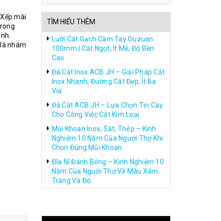
 Xếp mài
TÌM HIỂU THÊM
trong
inh.
Lưỡi Cắt Gạch Cầm Tay Ouzuan
 lá nhám
100mm | Cắt Ngọt, Ít Mẻ, Độ Bền
Cao
Đá Cắt Inox ACB JH – Giải Pháp Cắt
Inox Nhanh, Đường Cắt Đẹp, Ít Ba
Via
Đá Cắt ACB JH – Lựa Chọn Tin Cậy
Cho Công Việc Cắt Kim Loại
Mũi Khoan Inox, Sắt, Thép – Kinh
Nghiệm 10 Năm Của Người Thợ Khi
Chọn Đúng Mũi Khoan
Đĩa Nỉ Đánh Bóng – Kinh Nghiệm 10
Năm Của Người Thợ Về Màu Xám,
Trắng Và Đỏ