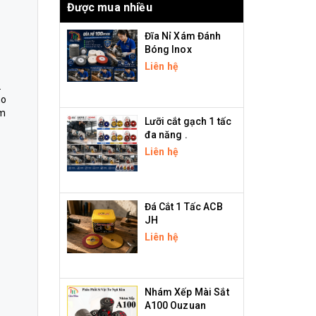
Được mua nhiều
Đĩa Nỉ Xám Đánh
Bóng Inox
Liên hệ
.
ho
ểm
Lưỡi cắt gạch 1 tấc
đa năng .
Liên hệ
Đá Cắt 1 Tấc ACB
JH
Liên hệ
Nhám Xếp Mài Sắt
A100 Ouzuan