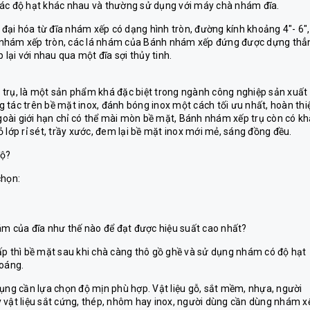
các độ hạt khác nhau và thường sử dụng với máy chà nhám đĩa.
ại hóa từ đĩa nhám xếp có dạng hình tròn, đường kính khoảng 4″- 6″,
 nhám xếp tròn, các lá nhám của Bánh nhám xếp đứng được dựng thẳ
ại với nhau qua một đĩa sợi thủy tinh.
trụ, là một sản phẩm khá đặc biệt trong ngành công nghiệp sản xuất
ng tác trên bề mặt inox, đánh bóng inox một cách tối ưu nhất, hoàn thi
oài giới hạn chỉ có thể mài mòn bề mặt, Bánh nhám xếp trụ còn có kh
 lớp rỉ sét, trầy xước, đem lại bề mặt inox mới mẻ, sáng đồng đều.
độ?
chọn:
 nhám của đĩa như thế nào để đạt được hiệu suất cao nhất?
ấp thì bề mặt sau khi chà càng thô gồ ghề và sử dụng nhám có độ hạt
loáng.
ử dụng cần lựa chọn độ mịn phù hợp. Vật liệu gỗ, sắt mềm, nhựa, người
 vật liệu sắt cứng, thép, nhôm hay inox, người dùng cần dùng nhám x