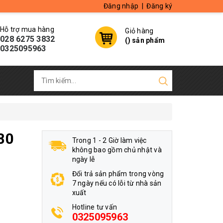
Đăng nhập
|
Đăng ký
Hỗ trợ mua hàng
Giỏ hàng
028 6275 3832
(
) sản phẩm
0325095963
80
Trong 1 - 2 Giờ làm việc
không bao gồm chủ nhật và
ngày lễ
Đổi trả sản phẩm trong vòng
7 ngày nếu có lỗi từ nhà sản
xuất
Hotline tư vấn
0325095963