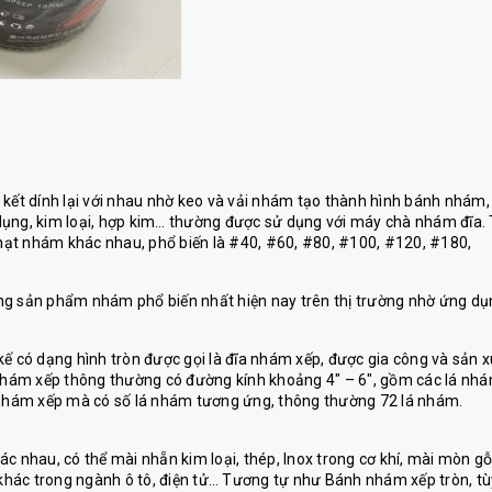
ết dính lại với nhau nhờ keo và vải nhám tạo thành hình bánh nhám,
dụng, kim loại, hợp kim… thường được sử dụng với máy chà nhám đĩa.
ạt nhám khác nhau, phổ biến là #40, #60, #80, #100, #120, #180,
ng sản phẩm nhám phổ biến nhất hiện nay trên thị trường nhờ ứng dụ
.
kế có dạng hình tròn được gọi là đĩa nhám xếp, được gia công và sản 
h nhám xếp thông thường có đường kính khoảng 4″ – 6″, gồm các lá nh
a nhám xếp mà có số lá nhám tương ứng, thông thường 72 lá nhám.
nhau, có thể mài nhẵn kim loại, thép, Inox trong cơ khí, mài mòn g
hác trong ngành ô tô, điện tử… Tương tự như Bánh nhám xếp tròn, tù