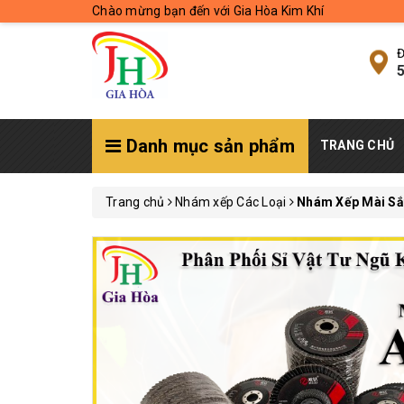
Chào mừng bạn đến với Gia Hòa Kim Khí
Đ
5
Danh mục sản phẩm
TRANG CHỦ
Trang chủ
Nhám xếp Các Loại
Nhám Xếp Mài Sắ