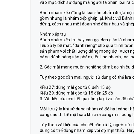
vào mục đích sử dụng mà người ta phân loại ra 
Bánh nhám xếp đứng là loại sản phẩm được hiện đ
gồm những lá nhám xếp ghép lại. Khác với Bánh
đứng, cách nhau một đoạn nhỏ đều nhau và ghép l
Nhám xếp trụ
Bánh nhám xếp trụ hay còn gọi đơn giản là nhám 
liệu xử lý bề mặt, “dành riêng” cho quá trình tươ
sản phẩm với chất lượng đáng mong đợi. Vượt ng
năng đánh bóng sản phẩm, lên line nhanh, loại bỏ
2. Góc mài mong muốn nghiêng tầm bao nhiêu 
Tùy theo góc cần mài, người sử dụng có thể lựa 
Kiều 27: dùng mài góc từ 0 đến 15 độ
Kiểu 29: dùng mài góc từ 15 đến 25 độ
3. Vật liệu của chi tiết gia công là gì và cần độ
Một lưu ý là khi sử dụng nhám có độ hạt càng th
càng cao thì bề mặt sau khi chà càng mịn, bóng 
Tùy theo vật liệu của chi tiết cần xử lý, người s
dùng có thể dùng nhám xếp với độ mịn thấp. Hay