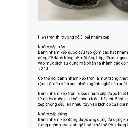
Hiện trên thị trường có 3 loại nhám xếp:
Nhám xếp tròn:
Bánh nhám xếp được cấu tạo gồm các hạt nhám k
dùng để đánh bóng bề mặt ống hộp, đồ inox gia 
vào mục đích sử dụng mà phân ra thành các độ h
#240….
Có thể nói bánh nhám xếp tròn là một trong nhữ
rộng rãi của nó trong nhiều ngành nghề sản xuất
Bánh nhám xếp tròn là loại nhám xếp được thiết 
từ nhiều quốc gia khác nhau trên thế giới. Bán
xếp chồng đều lên nhau, tùy vào kích cỡ của đĩ
Nhám xếp đứng
Bánh nhám xếp đứng được ứng dụng đa dạng khác 
trong ngành sản xuất gỗ hoặc một số ứng dụng k