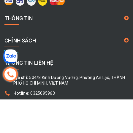
THÔNG TIN
CHÍNH SÁCH
THÔNG TIN LIÊN HỆ
Địa chỉ:
504/8 Kinh Dương Vương, Phường An Lạc, THÀNH
PHỐ HỒ CHÍ MINH, VIỆT NAM
Hotline:
0325095963
Email:
cty.giahoa68@gmail.com
Bản quyền thuộc về
Gia Hòa Kim Khí
Cung cấp bởi
|
Sapo