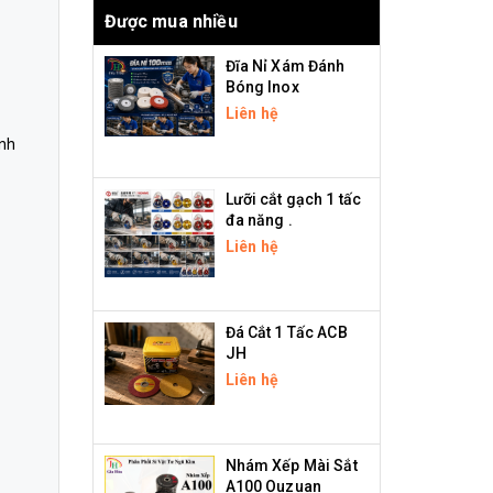
Được mua nhiều
Đĩa Nỉ Xám Đánh
Bóng Inox
Liên hệ
ành
Lưỡi cắt gạch 1 tấc
đa năng .
Liên hệ
Đá Cắt 1 Tấc ACB
JH
Liên hệ
Nhám Xếp Mài Sắt
A100 Ouzuan