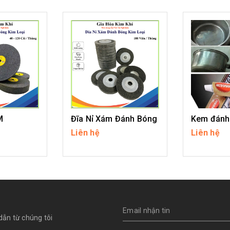
M
Đĩa Nỉ Xám Đánh Bóng
Liên hệ
Liên hệ
IẾT
CHI TIẾT
CH
dẫn từ chúng tôi