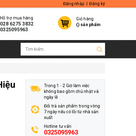
Đăng nhập
|
Đăng ký
Hỗ trợ mua hàng
Giỏ hàng
028 6275 3832
(
) sản phẩm
0325095963
Hiệu
Trong 1 - 2 Giờ làm việc
không bao gồm chủ nhật và
ngày lễ
Đổi trả sản phẩm trong vòng
7 ngày nếu có lỗi từ nhà sản
xuất
Hotline tư vấn
0325095963