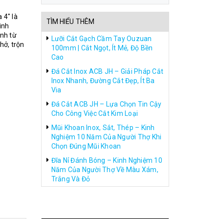
 4″ là
TÌM HIỂU THÊM
ình
ành từ
Lưỡi Cắt Gạch Cầm Tay Ouzuan
hở, trộn
100mm | Cắt Ngọt, Ít Mẻ, Độ Bền
Cao
Đá Cắt Inox ACB JH – Giải Pháp Cắt
Inox Nhanh, Đường Cắt Đẹp, Ít Ba
Via
Đá Cắt ACB JH – Lựa Chọn Tin Cậy
Cho Công Việc Cắt Kim Loại
Mũi Khoan Inox, Sắt, Thép – Kinh
Nghiệm 10 Năm Của Người Thợ Khi
Chọn Đúng Mũi Khoan
Đĩa Nỉ Đánh Bóng – Kinh Nghiệm 10
Năm Của Người Thợ Về Màu Xám,
Trắng Và Đỏ