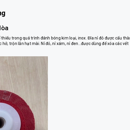
ng
Hòa
thiếu trong quá trình đánh bóng kim loại, inox. Đĩa nỉ đỏ được cấu th
c hở, trộn lẫn hạt mài. Nỉ đỏ, nỉ xám, nỉ đen…được dùng để xóa các vết