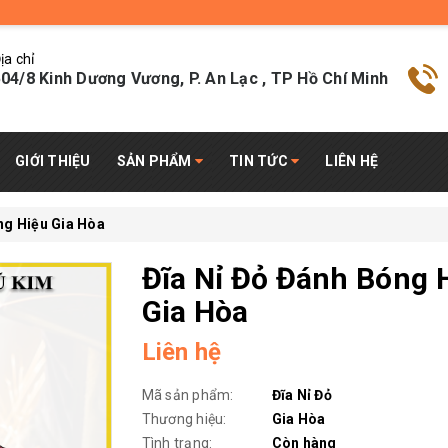
ịa chỉ
04/8 Kinh Dương Vương, P. An Lạc , TP Hồ Chí Minh
GIỚI THIỆU
SẢN PHẨM
TIN TỨC
LIÊN HỆ
ng Hiệu Gia Hòa
Đĩa Nỉ Đỏ Đánh Bóng 
Gia Hòa
Liên hệ
Mã sản phẩm:
Đĩa Nỉ Đỏ
Thương hiệu:
Gia Hòa
Tình trạng:
Còn hàng