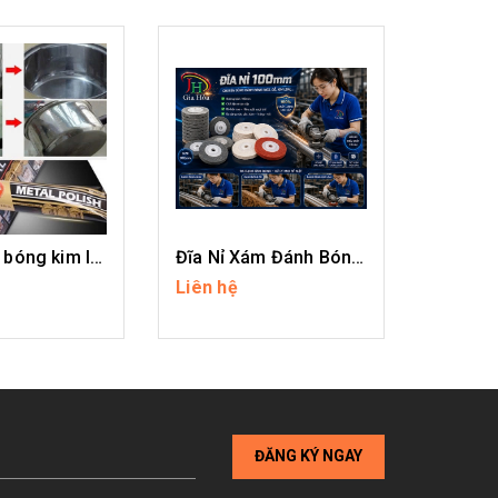
Kem đánh bóng kim loại AUTOSOL
Đĩa Nỉ Xám Đánh Bóng Inox
Liên hệ
Liên hệ
I TIẾT
CHI TIẾT
ĐĂNG KÝ NGAY