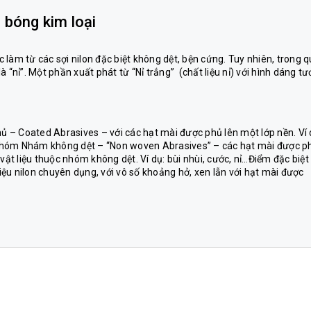
 bóng kim loại
làm từ các sợi nilon đặc biệt không dệt, bện cứng. Tuy nhiên, trong 
 “nỉ”. Một phần xuất phát từ “Nỉ trắng” (chất liệu nỉ) với hình dáng t
 – Coated Abrasives – với các hạt mài được phủ lên một lớp nền. Ví 
nhóm Nhám không dệt – “Non woven Abrasives” – các hạt mài được p
vật liệu thuộc nhóm không dệt. Ví dụ: bùi nhùi, cước, nỉ…Điểm đặc biệt
liệu nilon chuyên dụng, với vô số khoảng hở, xen lẫn với hạt mài được