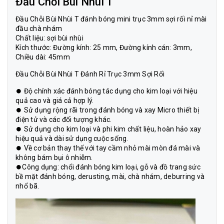
Đầu Chỗi Bùi Nhùi T
Đầu Chỗi Bùi Nhùi T đánh bóng mini trục 3mm sợi rối nỉ mài
đầu chà nhám
Chất liệu: sợi bùi nhùi
Kích thước: Đường kính: 25 mm, Đường kính cán: 3mm,
Chiều dài: 45mm
Đầu Chỗi Bùi Nhùi T Đánh Rỉ Trục 3mm Sợi Rối
⏺ Độ chính xác đánh bóng tác dụng cho kim loại với hiệu
quả cao và giá cả hợp lý.
⏺ Sử dụng rộng rãi trong đánh bóng và xay Micro thiết bị
điện tử và các đối tượng khác.
⏺ Sử dụng cho kim loại và phi kim chất liệu, hoàn hảo xay
hiệu quả và dài sử dụng cuộc sống.
⏺ Về cơ bản thay thế với tay cầm nhỏ mài mòn đá mài và
không bám bụi ô nhiễm.
⏺Công dụng: chổi đánh bóng kim loại, gỗ và đồ trang sức
bề mặt đánh bóng, derusting, mài, chà nhám, deburring và
nhổ bã.