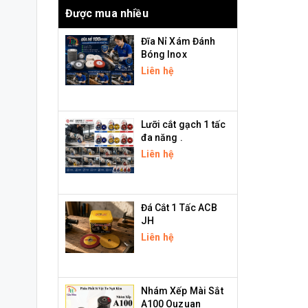
Được mua nhiều
Đĩa Nỉ Xám Đánh
Bóng Inox
Liên hệ
Lưỡi cắt gạch 1 tấc
đa năng .
Liên hệ
Đá Cắt 1 Tấc ACB
JH
Liên hệ
Nhám Xếp Mài Sắt
A100 Ouzuan