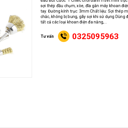
Đầu Bút Cước 1 Chiếc chổi đánh rỉ sét mini tr
sợi thép đầu chụm, xòe, đĩa gắn máy khoan đi
tay. Đường kính trục: 3mm Chất liệu: Sợi thép 
chắc, không bị bung, gãy sợi khi sử dụng Dùng 
tất cả các loại khoan điện đa năng,...
0325095963
Tư vấn