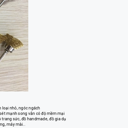
m loại nhỏ, ngóc ngách
ỉ sét mạnh song vẫn có độ mềm mại
ồ trang sức, đồ handmade, đồ gia dụ
năng, máy mài…