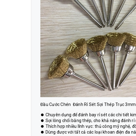
Đầu Cước Chén Đánh Rỉ Sét Sợi Thép Trục 3mm
⏺ Chuyên dụng để đánh bay rỉ sét các chi tiết ki
⏺ Sợi lông chổi bằng thép, cho khả năng đánh r
⏺ Thích hợp nhiều lĩnh vực: thủ công mỹ nghệ, đ
⏺ Dùng được với tất cả các loại khoan điện đa 