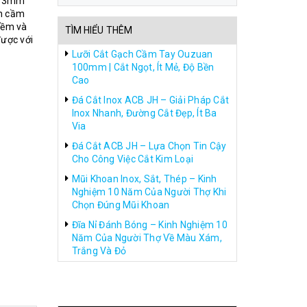
ục 3mm
ện cầm
mềm và
TÌM HIỂU THÊM
được với
Lưỡi Cắt Gạch Cầm Tay Ouzuan
100mm | Cắt Ngọt, Ít Mẻ, Độ Bền
Cao
Đá Cắt Inox ACB JH – Giải Pháp Cắt
Inox Nhanh, Đường Cắt Đẹp, Ít Ba
Via
Đá Cắt ACB JH – Lựa Chọn Tin Cậy
Cho Công Việc Cắt Kim Loại
Mũi Khoan Inox, Sắt, Thép – Kinh
Nghiệm 10 Năm Của Người Thợ Khi
Chọn Đúng Mũi Khoan
Đĩa Nỉ Đánh Bóng – Kinh Nghiệm 10
Năm Của Người Thợ Về Màu Xám,
Trắng Và Đỏ