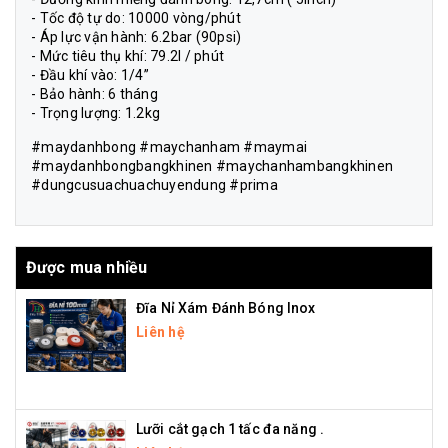
- Tốc độ tự do: 10000 vòng/phút
- Áp lực vận hành: 6.2bar (90psi)
- Mức tiêu thụ khí: 79.2l / phút
- Đầu khí vào: 1/4”
- Bảo hành: 6 tháng
- Trọng lượng: 1.2kg
#maydanhbong #maychanham #maymai
#maydanhbongbangkhinen #maychanhambangkhinen
#dungcusuachuachuyendung #prima
Được mua nhiều
Đĩa Nỉ Xám Đánh Bóng Inox
Liên hệ
Lưỡi cắt gạch 1 tấc đa năng .