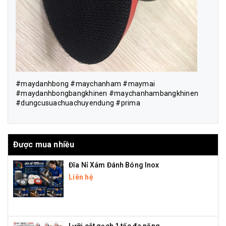
#maydanhbong #maychanham #maymai
#maydanhbongbangkhinen #maychanhambangkhinen
#dungcusuachuachuyendung #prima
Được mua nhiều
Đĩa Nỉ Xám Đánh Bóng Inox
Liên hệ
Lưỡi cắt gạch 1 tấc đa năng .