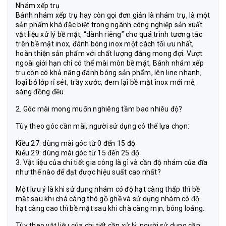
Nhám xếp trụ
Bánh nhám xếp trụ hay còn gọi đơn giản là nhám trụ, là một
sản phẩm khá đặc biệt trong ngành công nghiệp sản xuất
vật liệu xử lý bề mặt, “dành riêng” cho quá trình tương tác
trên bề mặt inox, đánh bóng inox một cách tối ưu nhất,
hoàn thiện sản phẩm với chất lượng đáng mong đợi. Vượt
ngoài giới hạn chỉ có thể mài mòn bề mặt, Bánh nhám xếp
trụ còn có khả năng đánh bóng sản phẩm, lên line nhanh,
loại bỏ lớp rỉ sét, trầy xước, đem lại bề mặt inox mới mẻ,
sáng đồng đều.
2. Góc mài mong muốn nghiêng tầm bao nhiêu độ?
Tùy theo góc cần mài, người sử dụng có thể lựa chọn:
Kiều 27: dùng mài góc từ 0 đến 15 độ
Kiểu 29: dùng mài góc từ 15 đến 25 độ
3. Vật liệu của chi tiết gia công là gì và cần độ nhám của đĩa
như thế nào để đạt được hiệu suất cao nhất?
Một lưu ý là khi sử dụng nhám có độ hạt càng thấp thì bề
mặt sau khi chà càng thô gồ ghề và sử dụng nhám có độ
hạt càng cao thì bề mặt sau khi chà càng mịn, bóng loáng.
Tùy theo vật liệu của chi tiết cần xử lý, người sử dụng cần