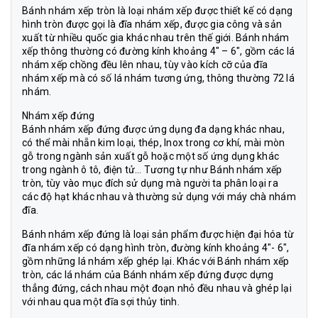
Bánh nhám xếp tròn là loại nhám xếp được thiết kế có dạng
hình tròn được gọi là đĩa nhám xếp, được gia công và sản
xuất từ nhiều quốc gia khác nhau trên thế giới. Bánh nhám
xếp thông thường có đường kính khoảng 4″ – 6″, gồm các lá
nhám xếp chồng đều lên nhau, tùy vào kích cỡ của đĩa
nhám xếp mà có số lá nhám tương ứng, thông thường 72 lá
nhám.
Nhám xếp đứng
Bánh nhám xếp đứng được ứng dụng đa dạng khác nhau,
có thể mài nhẵn kim loại, thép, Inox trong cơ khí, mài mòn
gỗ trong ngành sản xuất gỗ hoặc một số ứng dụng khác
trong ngành ô tô, điện tử… Tương tự như Bánh nhám xếp
tròn, tùy vào mục đích sử dụng mà người ta phân loại ra
các độ hạt khác nhau và thường sử dụng với máy chà nhám
đĩa.
Bánh nhám xếp đứng là loại sản phẩm được hiện đại hóa từ
đĩa nhám xếp có dạng hình tròn, đường kính khoảng 4″- 6″,
gồm những lá nhám xếp ghép lại. Khác với Bánh nhám xếp
tròn, các lá nhám của Bánh nhám xếp đứng được dựng
thẳng đứng, cách nhau một đoạn nhỏ đều nhau và ghép lại
với nhau qua một đĩa sợi thủy tinh.