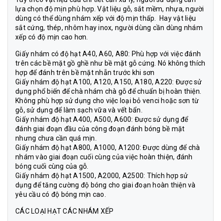
lựa chọn độ mịn phù hợp. Vật liệu gỗ, sắt mềm, nhựa, người
dùng có thể dùng nhám xếp với độ mịn thấp. Hay vật liệu
sắt cứng, thép, nhôm hay inox, người dùng cần dùng nhám
xếp có độ mịn cao hơn.
Giấy nhám có độ hạt A40, A60, A80: Phù hợp với việc đánh
trên các bề mặt gồ ghề như bề mặt gỗ cứng. Nó không thích
hợp để đánh trên bề mặt nhẵn trước khi sơn
Giấy nhám độ hạt A100, A120, A150, A180, A220: Được sử
dụng phổ biến để chà nhám chà gỗ để chuẩn bị hoàn thiện.
Không phù hợp sử dụng cho việc loại bỏ venci hoặc sơn từ
gỗ, sử dụng để làm sạch vữa và vết bẩn.
Giấy nhám độ hạt A400, A500, A600: Được sử dụng để
đánh giai đoạn đầu của công đoạn đánh bóng bề mặt
nhưng chưa cần quá mịn.
Giấy nhám độ hạt A800, A1000, A1200: Được dùng để chà
nhám vào giai đoạn cuối cùng của việc hoàn thiện, đánh
bóng cuối cùng của gỗ.
Giấy nhám độ hạt A1500, A2000, A2500: Thích hợp sử
dụng để tăng cường độ bóng cho giai đoạn hoàn thiện và
yêu cầu có độ bóng mịn cao.
CÁC LOẠI HẠT CÁC NHÁM XẾP