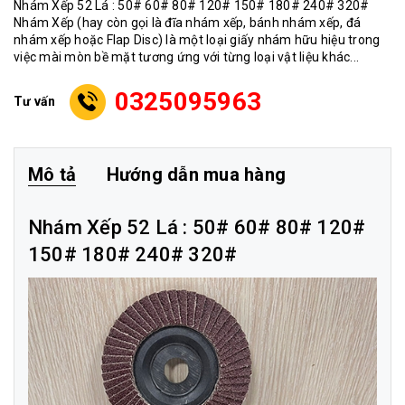
Nhám Xếp 52 Lá : 50# 60# 80# 120# 150# 180# 240# 320#
Nhám Xếp (hay còn gọi là đĩa nhám xếp, bánh nhám xếp, đá
nhám xếp hoặc Flap Disc) là một loại giấy nhám hữu hiệu trong
việc mài mòn bề mặt tương ứng với từng loại vật liệu khác...
0325095963
Tư vấn
Mô tả
Hướng dẫn mua hàng
Nhám Xếp 52 Lá : 50# 60# 80# 120#
150# 180# 240# 320#