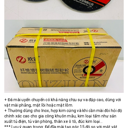
+
Đá mài
uyển chuyển có khả năng chịu sự va đập cao, dùng với
vật mài phẳng, mặt lồi hoặc mặt lõm.
+ Thường dùng cho Inox, hợp kim cứng và khi cần mài đòi hỏi độ
chính xác cao cho gia công khuôn mẫu, kim loại tấm như sản
xuất tủ điện, tủ văn phòng, thân xe ô tô, đúc kim loại…
*** Lưu ý quan trọng: Để đĩa mài tạo góc 15 độ so với mặt vật