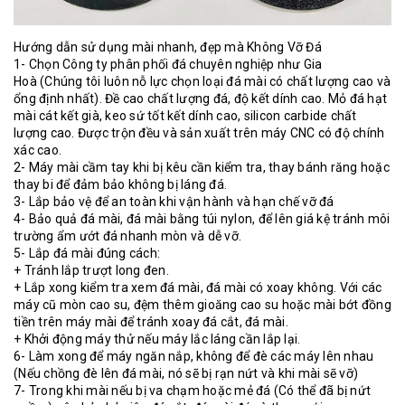
Hướng dẫn sử dụng mài nhanh, đẹp mà Không Vỡ Đá
1- Chọn Công ty phân phối đá chuyên nghiệp như Gia
Hoà (Chúng tôi luôn nỗ lực chọn loại đá mài có chất lượng cao và
ổng định nhất). Đề cao chất lượng đá, độ kết dính cao. Mỏ đá hạt
mài cát kết già, keo sứ tốt kết dính cao, silicon carbide chất
lượng cao. Được trộn đều và sản xuất trên máy CNC có độ chính
xác cao.
2- Máy mài cầm tay khi bị kêu cần kiểm tra, thay bánh răng hoặc
thay bi để đảm bảo không bị láng đá.
3- Lắp bảo vệ để an toàn khi vận hành và hạn chế vỡ đá
4- Bảo quả đá mài, đá mài bằng túi nylon, để lên giá kệ tránh môi
trường ẩm ướt đá nhanh mòn và dễ vỡ.
5- Lắp đá mài đúng cách:
+ Tránh lắp trượt long đen.
+ Lắp xong kiểm tra xem đá mài, đá mài có xoay không. Với các
máy cũ mòn cao su, đệm thêm gioăng cao su hoặc mài bớt đồng
tiền trên máy mài để tránh xoay đá cắt, đá mài.
+ Khởi động máy thử nếu máy lắc láng cần lắp lại.
6- Làm xong để máy ngăn nắp, không để đè các máy lên nhau
(Nếu chồng đè lên đá mài, nó sẽ bị rạn nứt và khi mài sẽ vỡ)
7- Trong khi mài nếu bị va chạm hoặc mẻ đá (Có thể đã bị nứt