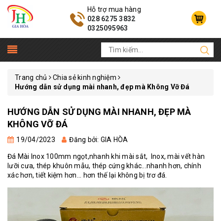
Hỗ trợ mua hàng
028 6275 3832
0325095963
Trang chủ
Chia sẻ kinh nghiệm
Hướng dẫn sử dụng mài nhanh, đẹp mà Không Vỡ Đá
HƯỚNG DẪN SỬ DỤNG MÀI NHANH, ĐẸP MÀ
KHÔNG VỠ ĐÁ
19/04/2023
Đăng bởi: GIA HÒA
Đá Mài Inox
100mm ngọt,nhanh khi mài sắt, Inox, mài vết hàn
lưỡi cưa, thép khuôn mẫu, thép cứng khác...nhanh hơn, chính
xác hơn, tiết kiệm hơn... hơn thế lại không bị trơ đá.