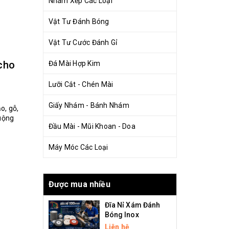
Nhám Xếp Các Loại
Vật Tư Đánh Bóng
Vật Tư Cước Đánh Gỉ
cho
Đá Mài Hợp Kim
Lưỡi Cắt - Chén Mài
Giấy Nhám - Bánh Nhám
o, gỗ,
huộng
Đầu Mài - Mũi Khoan - Doa
Máy Móc Các Loại
Được mua nhiều
Đĩa Nỉ Xám Đánh
Bóng Inox
Liên hệ