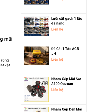
Lưỡi cắt gạch 1 tấc
đa năng .
Liên hệ
ng mũi
Đá Cắt 1 Tấc ACB
JH
Liên hệ
g rộng
ắt vật
Nhám Xếp Mài Sắt
A100 Ouzuan
Liên hệ
Nhám Xếp Đen Mài