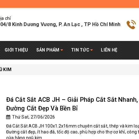
ịa chỉ
04/8 Kinh Dương Vương, P. An Lạc , TP Hồ Chí Minh
GIỚI THIỆU
SẢN PHẨM
TIN TỨC
LIÊN HỆ
Ũ KIM
Đá Cắt Sắt ACB JH – Giải Pháp Cắt Sắt Nhanh,
Đường Cắt Đẹp Và Bền Bỉ
Thứ Sat, 27/06/2026
Đá Cắt Sắt ACB JH 100x1.2x16mm chuyên cắt sắt, thép và kim loạ
Đường cắt đẹp, ít hao đá, tốc độ cao, phù hợp cho thợ cơ khí, công 
cửa hàng ngũ kim.