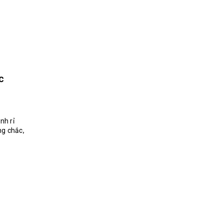
c
nh rỉ
ng chắc,