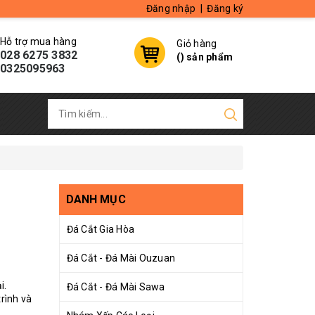
Đăng nhập
|
Đăng ký
Hỗ trợ mua hàng
Giỏ hàng
028 6275 3832
(
) sản phẩm
0325095963
DANH MỤC
Đá Cắt Gia Hòa
Đá Cắt - Đá Mài Ouzuan
i.
Đá Cắt - Đá Mài Sawa
trình và