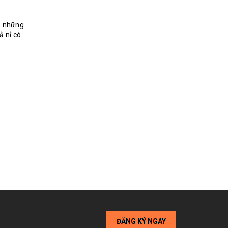
có những
ả nỉ có
ĐĂNG KÝ NGAY