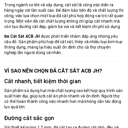
Trong ngành cơ khí và xây dựng, cắt sắt là công việc diễn ra
hàng ngày với tần suất cao. Để đảm bảo tiến độ và chất lượng thi
công, việc lựa chọn một loại đá cắt phù hợp đóng vai trò rất quan
trọng. Một viên đá cắt chất lượng không chỉ giúp cắt nhanh mà
còn tạo đường cắt đẹp, giảm ba via và tiết kiệm chi phí sử dụng.
Đá Cắt Sắt ACB JH
được phát triển nhằm đáp ứng những yêu
cầu đó. Sản phẩm phù hợp để cắt sắt, thép và nhiều loại kim loại
thông dụng, mang lại hiệu suất ổn định cho cả thợ chuyên
nghiệp lẫn người dùng cá nhân.
VÌ SAO NÊN CHỌN ĐÁ CẮT SẮT ACB JH?
Cắt nhanh, tiết kiệm thời gian
Sản phẩm sử dụng hạt mài chất lượng cao kết hợp quy trình sản
xuất hiện đại, giúp lưỡi cắt ăn phôi nhanh và ổn định. Người thợ
có thể hoàn thành công việc nhanh hơn mà không cần tác động
lực quá lớn.
Đường cắt sắc gọn
Với thiết kế mỏng 1.2 mm, đá cắt tạo ra đường cắt nhỏ, đều và