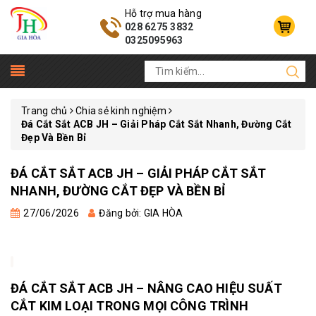
Hỗ trợ mua hàng
028 6275 3832
0325095963
Trang chủ
Chia sẻ kinh nghiệm
Đá Cắt Sắt ACB JH – Giải Pháp Cắt Sắt Nhanh, Đường Cắt
Đẹp Và Bền Bỉ
ĐÁ CẮT SẮT ACB JH – GIẢI PHÁP CẮT SẮT
NHANH, ĐƯỜNG CẮT ĐẸP VÀ BỀN BỈ
27/06/2026
Đăng bởi: GIA HÒA
ĐÁ CẮT SẮT ACB JH – NÂNG CAO HIỆU SUẤT
CẮT KIM LOẠI TRONG MỌI CÔNG TRÌNH