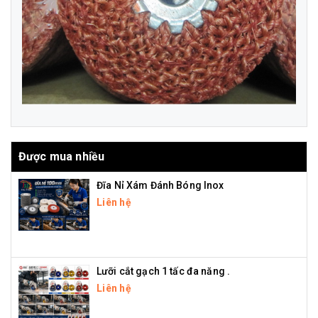
Được mua nhiều
Đĩa Nỉ Xám Đánh Bóng Inox
Liên hệ
Lưỡi cắt gạch 1 tấc đa năng .
Liên hệ