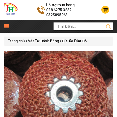
Hỗ trợ mua hàng
028 6275 3832
0325095963
Trang chủ
Vật Tư Đánh Bóng
Đĩa Xơ Dừa Đỏ