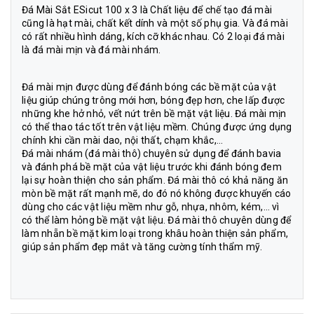
Đá Mài Sắt ESicut
100 x 3 là Chất liệu để chế tạo đá mài
cũng là hạt mài, chất kết dính và một số phụ gia. Và đá mài
có rất nhiều hình dáng, kích cỡ khác nhau. Có 2 loại đá mài
là đá mài mịn và đá mài nhám.
Đá mài mịn được dùng để đánh bóng các bề mặt của vật
liệu giúp chúng trông mới hơn, bóng đẹp hơn, che lấp được
những khe hở nhỏ, vết nứt trên bề mặt vật liệu. Đá mài mịn
có thể thao tác tốt trên vật liệu mềm. Chúng được ứng dụng
chính khi cần mài dao, nội thất, chạm khắc,…
Đá mài nhám (đá mài thô) chuyên sử dụng để đánh bavia
và đánh phá bề mặt của vật liệu trước khi đánh bóng đem
lại sự hoàn thiện cho sản phẩm. Đá mài thô có khả năng ăn
mòn bề mặt rất mạnh mẽ, do đó nó không được khuyến cáo
dùng cho các vật liệu mềm như gỗ, nhựa, nhôm, kém,… vì
có thể làm hỏng bề mặt vật liệu. Đá mài thô chuyên dùng để
làm nhẵn bề mặt kim loại trong khâu hoàn thiện sản phẩm,
giúp sản phẩm đẹp mắt và tăng cường tính thẩm mỹ.