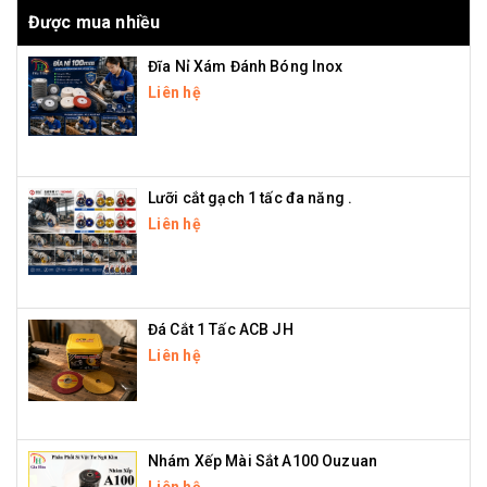
Được mua nhiều
Đĩa Nỉ Xám Đánh Bóng Inox
Liên hệ
Lưỡi cắt gạch 1 tấc đa năng .
Liên hệ
Đá Cắt 1 Tấc ACB JH
Liên hệ
Nhám Xếp Mài Sắt A100 Ouzuan
Liên hệ