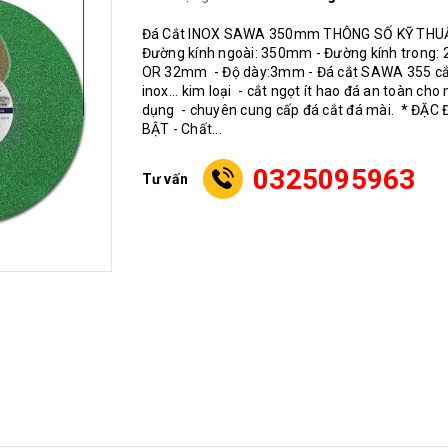
Đá Cắt INOX SAWA 350mm THÔNG SỐ KỸ THUẬ
Đường kính ngoài: 350mm - Đường kính trong:
OR 32mm - Độ dày:3mm - Đá cắt SAWA 355 cắ
inox... kim loại - cắt ngọt ít hao đá an toàn cho
dụng - chuyên cung cấp đá cắt đá mài. * ĐẶC 
BẬT - Chất...
0325095963
Tư vấn