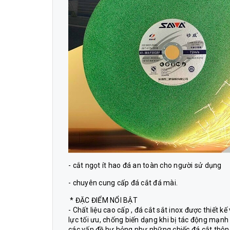
- cắt ngọt ít hao đá an toàn cho người sử dụng
- chuyên cung cấp đá cắt đá mài.
* ĐẶC ĐIỂM NỔI BẬT
- Chất liệu cao cấp , đá cắt sắt inox được thiết kế
lực tối ưu, chống biến dạng khi bị tác động mạn
các vấn đề hư hỏng như những chiếc đá cắt thôn