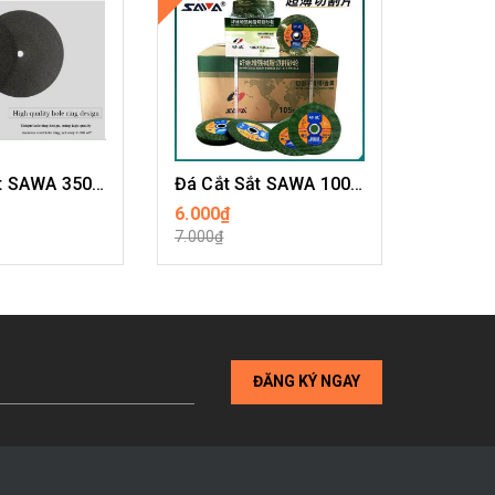
Đá Cắt Sắt SAWA 350mm
Đá Cắt Sắt SAWA 100mm
6.000₫
Liên hệ
I TIẾT
MUA HÀNG
7.000₫
ĐĂNG KÝ NGAY