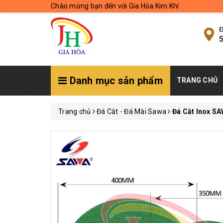
Chào mừng bạn đến với Gia Hòa Kim Khí
Đ
5
Danh mục sản phẩm
TRANG CHỦ
Trang chủ
Đá Cắt - Đá Mài Sawa
Đá Cắt Inox 