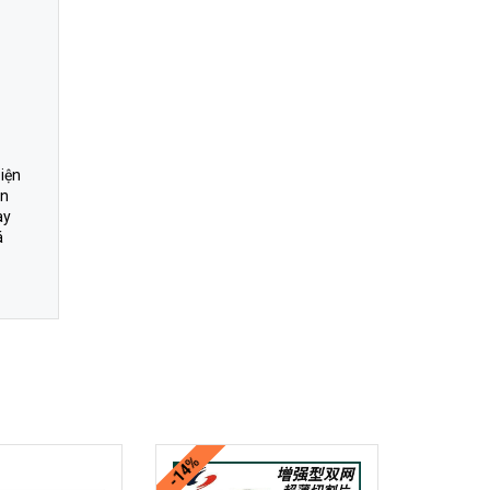
iện
ên
ay
á
-14%