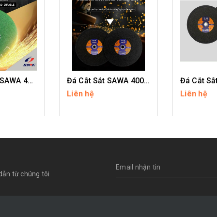
Đá Cắt INOX SAWA 400mm
Đá Cắt Sắt SAWA 400mm
Liên hệ
Liên hệ
IẾT
CHI TIẾT
CH
dẫn từ chúng tôi