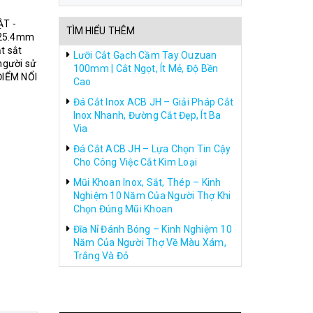
T -
TÌM HIỂU THÊM
 25.4mm
t sắt
Lưỡi Cắt Gạch Cầm Tay Ouzuan
 người sử
100mm | Cắt Ngọt, Ít Mẻ, Độ Bền
ĐIỂM NỔI
Cao
Đá Cắt Inox ACB JH – Giải Pháp Cắt
Inox Nhanh, Đường Cắt Đẹp, Ít Ba
Via
Đá Cắt ACB JH – Lựa Chọn Tin Cậy
Cho Công Việc Cắt Kim Loại
Mũi Khoan Inox, Sắt, Thép – Kinh
Nghiệm 10 Năm Của Người Thợ Khi
Chọn Đúng Mũi Khoan
Đĩa Nỉ Đánh Bóng – Kinh Nghiệm 10
Năm Của Người Thợ Về Màu Xám,
Trắng Và Đỏ