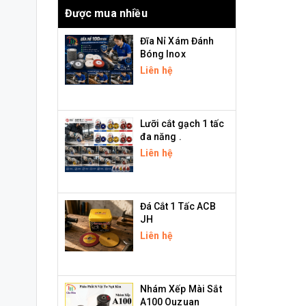
Được mua nhiều
Đĩa Nỉ Xám Đánh
Bóng Inox
Liên hệ
Lưỡi cắt gạch 1 tấc
đa năng .
Liên hệ
Đá Cắt 1 Tấc ACB
JH
Liên hệ
Nhám Xếp Mài Sắt
A100 Ouzuan