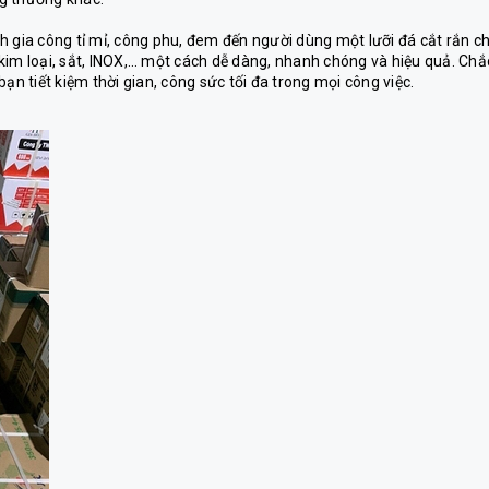
ình gia công tỉ mỉ, công phu, đem đến người dùng một lưỡi đá cắt rắn c
kim loại, sắt, INOX,… một cách dễ dàng, nhanh chóng và hiệu quả. Chắ
bạn tiết kiệm thời gian, công sức tối đa trong mọi công việc.