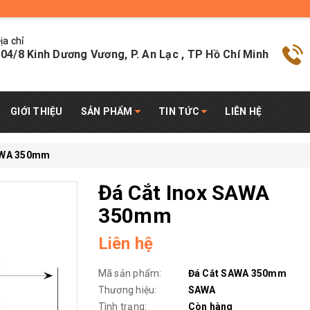
ịa chỉ
04/8 Kinh Dương Vương, P. An Lạc , TP Hồ Chí Minh
GIỚI THIỆU
SẢN PHẨM
TIN TỨC
LIÊN HỆ
SAWA 350mm
Đá Cắt Inox SAWA
350mm
Liên hệ
Mã sản phẩm:
Đá Cắt SAWA 350mm
Thương hiệu:
SAWA
Tình trạng:
Còn hàng