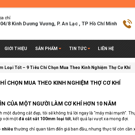
ịa chỉ
04/8 Kinh Dương Vương, P. An Lạc , TP Hồ Chí Minh
GIỚI THIỆU
SẢN PHẨM
TIN TỨC
LIÊN HỆ
m Loại Tốt – 9 Tiêu Chí Chọn Mua Theo Kinh Nghiệm Thợ Cơ Khí
 CHÍ CHỌN MUA THEO KINH NGHIỆM THỢ CƠ KHÍ
ÌN CỦA MỘT NGƯỜI LÀM CƠ KHÍ HƠN 10 NĂM
h một đường cắt đẹp, tôi sẽ không trả lời ngay là "máy mài mạnh". Thự
ợp với một
đá cắt sắt 100mm loại tốt
, kết quả lại vượt xa mong đợi.
 nhiêu
thường chỉ quan tâm đến giá ban đầu, nhưng thực tế còn cần 