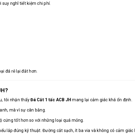
suy nghĩ tiết kiệm chi phí.
ại đá rẻ lại đắt hơn.
JH?
u, tôi nhận thấy
Đá Cắt 1 tấc ACB JH
mang lại cảm giác khá ổn định.
hanh, mà vì sự cân bằng.
 cứng tốt hơn so với những loại quá mỏng.
ếu lắp đúng kỹ thuật. Đường cắt sạch, ít ba via và không có cảm giác b