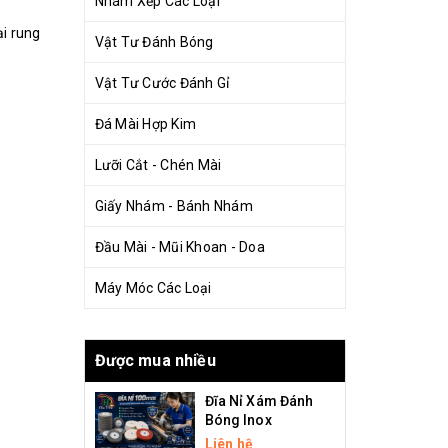
Nhám Xếp Các Loại
ại rung
Vật Tư Đánh Bóng
Vật Tư Cước Đánh Gỉ
Đá Mài Hợp Kim
Lưỡi Cắt - Chén Mài
Giấy Nhám - Bánh Nhám
Đầu Mài - Mũi Khoan - Doa
Máy Móc Các Loại
Được mua nhiều
Đĩa Nỉ Xám Đánh
Bóng Inox
Liên hệ