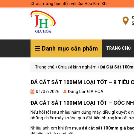
Chào mừng bạn đến với Gia Hòa Kim Khí
Đ
5
Danh mục sản phẩm
TRANG CHỦ
Trang chủ
Chia sẻ kinh nghiệm
Đá Cắt Sắt 100m
ĐÁ CẮT SẮT 100MM LOẠI TỐT – 9 TIÊU
01/07/2026
Đăng bởi: GIA HÒA
ĐÁ CẮT SẮT 100MM LOẠI TỐT – GÓC NH
Nếu hỏi tôi sau nhiều năm đứng máy, điều gì quyết địn
những chiếc máy không quá đắt tiền nhưng khi kết h
Nhiều anh em khi tìm mua
đá cắt sắt 100mm giá bao
độ bền và hiệu quả cắt.