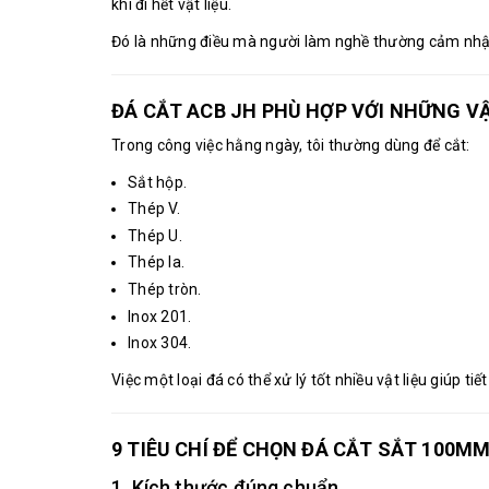
khi đi hết vật liệu.
Đó là những điều mà người làm nghề thường cảm nhận
ĐÁ CẮT ACB JH PHÙ HỢP VỚI NHỮNG VẬ
Trong công việc hằng ngày, tôi thường dùng để cắt:
Sắt hộp.
Thép V.
Thép U.
Thép la.
Thép tròn.
Inox 201.
Inox 304.
Việc một loại đá có thể xử lý tốt nhiều vật liệu giúp ti
9 TIÊU CHÍ ĐỂ CHỌN ĐÁ CẮT SẮT 100MM
1. Kích thước đúng chuẩn