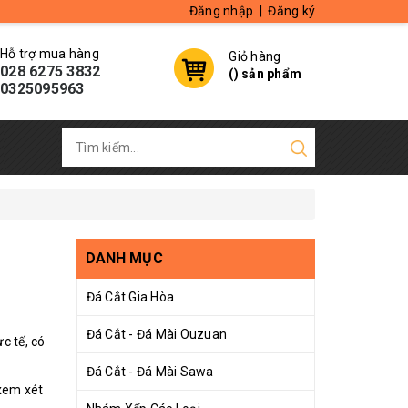
Đăng nhập
|
Đăng ký
Hỗ trợ mua hàng
Giỏ hàng
028 6275 3832
(
) sản phẩm
0325095963
DANH MỤC
Đá Cắt Gia Hòa
Đá Cắt - Đá Mài Ouzuan
c tế, có
Đá Cắt - Đá Mài Sawa
xem xét