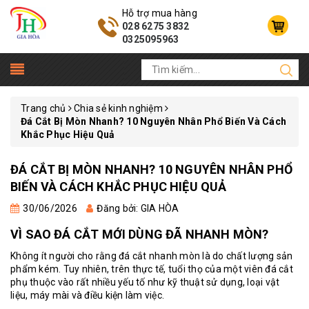
Hỗ trợ mua hàng
028 6275 3832
0325095963
Trang chủ
Chia sẻ kinh nghiệm
Đá Cắt Bị Mòn Nhanh? 10 Nguyên Nhân Phổ Biến Và Cách
Khắc Phục Hiệu Quả
ĐÁ CẮT BỊ MÒN NHANH? 10 NGUYÊN NHÂN PHỔ
BIẾN VÀ CÁCH KHẮC PHỤC HIỆU QUẢ
30/06/2026
Đăng bởi: GIA HÒA
VÌ SAO ĐÁ CẮT MỚI DÙNG ĐÃ NHANH MÒN?
Không ít người cho rằng đá cắt nhanh mòn là do chất lượng sản
phẩm kém. Tuy nhiên, trên thực tế, tuổi thọ của một viên đá cắt
phụ thuộc vào rất nhiều yếu tố như kỹ thuật sử dụng, loại vật
liệu, máy mài và điều kiện làm việc.