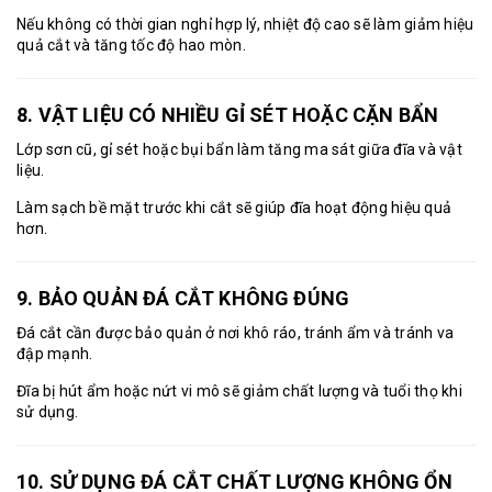
Nếu không có thời gian nghỉ hợp lý, nhiệt độ cao sẽ làm giảm hiệu
quả cắt và tăng tốc độ hao mòn.
8. VẬT LIỆU CÓ NHIỀU GỈ SÉT HOẶC CẶN BẨN
Lớp sơn cũ, gỉ sét hoặc bụi bẩn làm tăng ma sát giữa đĩa và vật
liệu.
Làm sạch bề mặt trước khi cắt sẽ giúp đĩa hoạt động hiệu quả
hơn.
9. BẢO QUẢN ĐÁ CẮT KHÔNG ĐÚNG
Đá cắt cần được bảo quản ở nơi khô ráo, tránh ẩm và tránh va
đập mạnh.
Đĩa bị hút ẩm hoặc nứt vi mô sẽ giảm chất lượng và tuổi thọ khi
sử dụng.
10. SỬ DỤNG ĐÁ CẮT CHẤT LƯỢNG KHÔNG ỔN