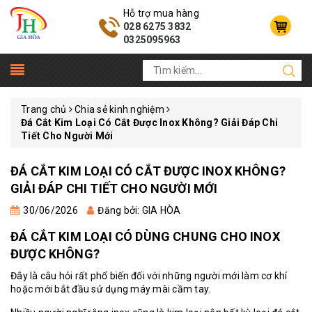
Hỗ trợ mua hàng
028 6275 3832
0325095963
Trang chủ
Chia sẻ kinh nghiệm
Đá Cắt Kim Loại Có Cắt Được Inox Không? Giải Đáp Chi
Tiết Cho Người Mới
ĐÁ CẮT KIM LOẠI CÓ CẮT ĐƯỢC INOX KHÔNG?
GIẢI ĐÁP CHI TIẾT CHO NGƯỜI MỚI
30/06/2026
Đăng bởi: GIA HÒA
ĐÁ CẮT KIM LOẠI CÓ DÙNG CHUNG CHO INOX
ĐƯỢC KHÔNG?
Đây là câu hỏi rất phổ biến đối với những người mới làm cơ khí
hoặc mới bắt đầu sử dụng máy mài cầm tay.