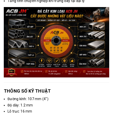
Tăng tính chuyên nghiệp khi trưng bày tại đại lý.
THÔNG SỐ KỸ THUẬT
Đường kính: 107 mm (4")
Độ dày: 1.2 mm
Lỗ trục: 16 mm