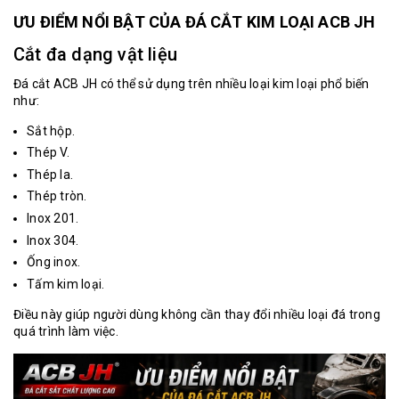
ƯU ĐIỂM NỔI BẬT CỦA ĐÁ CẮT KIM LOẠI ACB JH
Cắt đa dạng vật liệu
Đá cắt
ACB JH có thể sử dụng trên nhiều loại kim loại phổ biến
như:
Sắt hộp.
Thép V.
Thép la.
Thép tròn.
Inox 201.
Inox 304.
Ống inox.
Tấm kim loại.
Điều này giúp người dùng không cần thay đổi nhiều loại đá trong
quá trình làm việc.