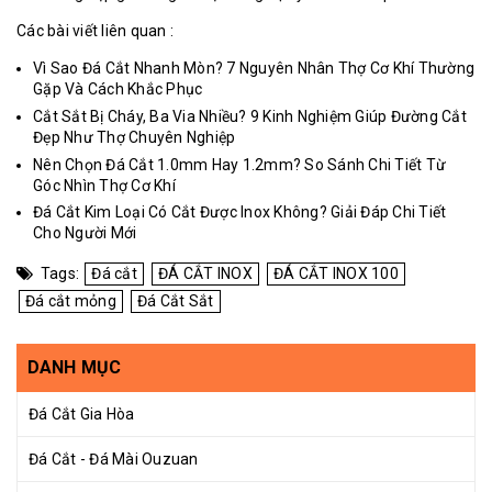
Các bài viết liên quan :
Vì Sao Đá Cắt Nhanh Mòn? 7 Nguyên Nhân Thợ Cơ Khí Thường
Gặp Và Cách Khắc Phục
Cắt Sắt Bị Cháy, Ba Via Nhiều? 9 Kinh Nghiệm Giúp Đường Cắt
Đẹp Như Thợ Chuyên Nghiệp
Nên Chọn Đá Cắt 1.0mm Hay 1.2mm? So Sánh Chi Tiết Từ
Góc Nhìn Thợ Cơ Khí
Đá Cắt Kim Loại Có Cắt Được Inox Không? Giải Đáp Chi Tiết
Cho Người Mới
Tags:
Đá cắt
ĐÁ CẮT INOX
ĐÁ CẮT INOX 100
Đá cắt mỏng
Đá Cắt Sắt
DANH MỤC
Đá Cắt Gia Hòa
Đá Cắt - Đá Mài Ouzuan