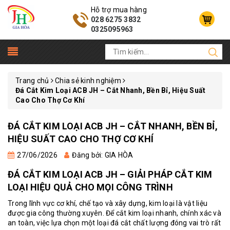
Hỗ trợ mua hàng
028 6275 3832
0325095963
Trang chủ
Chia sẻ kinh nghiệm
Đá Cắt Kim Loại ACB JH – Cắt Nhanh, Bền Bỉ, Hiệu Suất
Cao Cho Thợ Cơ Khí
ĐÁ CẮT KIM LOẠI ACB JH – CẮT NHANH, BỀN BỈ,
HIỆU SUẤT CAO CHO THỢ CƠ KHÍ
27/06/2026
Đăng bởi: GIA HÒA
ĐÁ CẮT KIM LOẠI ACB JH – GIẢI PHÁP CẮT KIM
LOẠI HIỆU QUẢ CHO MỌI CÔNG TRÌNH
Trong lĩnh vực cơ khí, chế tạo và xây dựng, kim loại là vật liệu
được gia công thường xuyên. Để cắt kim loại nhanh, chính xác và
an toàn, việc lựa chọn một loại đá cắt chất lượng đóng vai trò rất