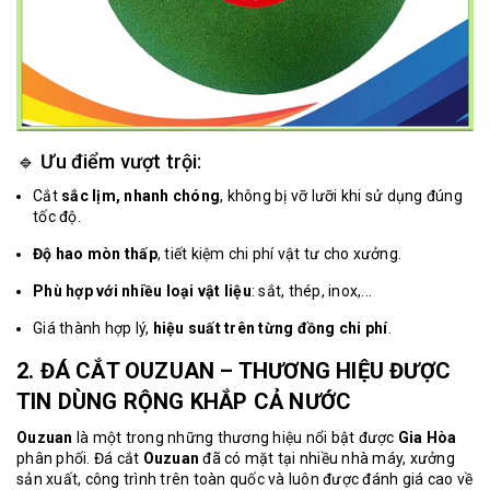
🔹 Ưu điểm vượt trội:
Cắt
sắc lịm, nhanh chóng
, không bị vỡ lưỡi khi sử dụng đúng
tốc độ.
Độ hao mòn thấp
, tiết kiệm chi phí vật tư cho xưởng.
Phù hợp với nhiều loại vật liệu
: sắt, thép, inox,...
Giá thành hợp lý,
hiệu suất trên từng đồng chi phí
.
2. ĐÁ CẮT OUZUAN – THƯƠNG HIỆU ĐƯỢC
TIN DÙNG RỘNG KHẮP CẢ NƯỚC
Ouzuan
là một trong những thương hiệu nổi bật được
Gia Hòa
phân phối.
Đá cắt
Ouzuan
đã có mặt tại nhiều nhà máy, xưởng
sản xuất, công trình trên toàn quốc và luôn được đánh giá cao về