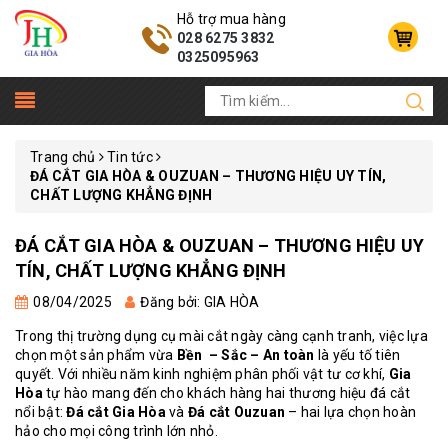
Hỗ trợ mua hàng
028 6275 3832
0325095963
Trang chủ
Tin tức
ĐÁ CẮT GIA HÒA & OUZUAN – THƯƠNG HIỆU UY TÍN,
CHẤT LƯỢNG KHẲNG ĐỊNH
ĐÁ CẮT GIA HÒA & OUZUAN – THƯƠNG HIỆU UY
TÍN, CHẤT LƯỢNG KHẲNG ĐỊNH
08/04/2025
Đăng bởi: GIA HÒA
Trong thị trường dụng cụ mài cắt ngày càng cạnh tranh, việc lựa
chọn một sản phẩm vừa
Bền – Sắc – An toàn
là yếu tố tiên
quyết. Với nhiều năm kinh nghiệm phân phối vật tư cơ khí,
Gia
Hòa
tự hào mang đến cho khách hàng hai thương hiệu đá cắt
nổi bật:
Đá cắt Gia Hòa
và
Đá cắt Ouzuan
– hai lựa chọn hoàn
hảo cho mọi công trình lớn nhỏ.