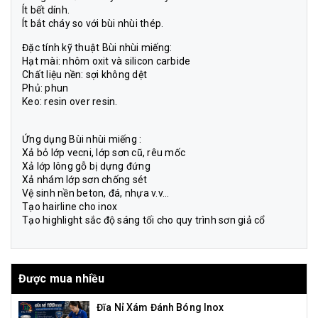
Ít bết dính.
Ít bắt cháy so với bùi nhùi thép.
Đặc tính kỹ thuật
Bùi nhùi miếng
:
Hạt mài: nhôm oxit và silicon carbide
Chất liệu nền: sợi không dệt
Phủ: phun
Keo: resin over resin.
Ứng dụng Bùi nhùi miếng :
Xả bỏ lớp vecni, lớp sơn cũ, rêu mốc
Xả lớp lông gỗ bị dựng đứng
Xả nhám lớp sơn chống sét
Vệ sinh nền beton, đá, nhựa v.v…
Tạo hairline cho inox
Tạo highlight sắc độ sáng tối cho quy trình sơn giả cổ
Được mua nhiều
Đĩa Nỉ Xám Đánh Bóng Inox