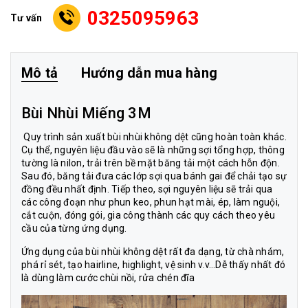
0325095963
Tư vấn
Mô tả
Hướng dẫn mua hàng
Bùi Nhùi Miếng 3M
Quy trình sản xuất bùi nhùi không dệt cũng hoàn toàn khác.
Cụ thể, nguyên liệu đầu vào sẽ là những sợi tổng hợp, thông
tường là nilon, trải trên bề mặt băng tải một cách hỗn độn.
Sau đó, băng tải đưa các lớp sợi qua bánh gai để chải tạo sự
đồng đều nhất định. Tiếp theo, sợi nguyên liệu sẽ trải qua
các công đoạn như phun keo, phun hạt mài, ép, làm nguội,
cắt cuộn, đóng gói, gia công thành các quy cách theo yêu
cầu của từng ứng dụng.
Ứng dụng của
bùi nhùi
không dệt rất đa dạng, từ chà nhám,
phá rỉ sét, tạo hairline, highlight, vệ sinh v.v…Dễ thấy nhất đó
là dùng làm cước chùi nồi, rửa chén đĩa