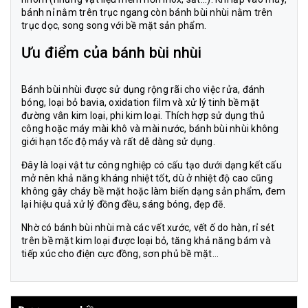
bánh nỉ nằm trên trục ngang còn bánh bùi nhùi nằm trên
trục dọc, song song với bề mặt sản phẩm.
Ưu điểm của bánh bùi nhùi
Bánh bùi nhùi được sử dụng rộng rãi cho việc rửa, đánh
bóng, loại bỏ bavia, oxidation film và xử lý tinh bề mặt
đường vân kim loại, phi kim loại. Thích hợp sử dụng thủ
công hoặc máy mài khô và mài nước, bánh bùi nhùi không
giới hạn tốc độ máy và rất dễ dàng sử dụng.
Đây là loại vật tư công nghiệp có cấu tạo dưới dạng kết cấu
mở nên khả năng kháng nhiệt tốt, dù ở nhiệt độ cao cũng
không gây cháy bề mặt hoặc làm biến dạng sản phẩm, đem
lại hiệu quả xử lý đồng đều, sáng bóng, đẹp đẽ.
Nhờ có bánh bùi nhùi mà các vết xước, vết ố do hàn, rỉ sét
trên bề mặt kim loại được loại bỏ, tăng khả năng bám và
tiếp xúc cho điện cực đồng, sơn phủ bề mặt…