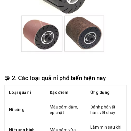
🧩 2. Các loại quả nỉ phổ biến hiện nay
Loại quả nỉ
Đặc điểm
Ứng dụng
Màu xám đậm,
Đánh phá vết
Nỉ cứng
ép chặt
hàn, vết cháy
Làm mịn sau khi
Nỉ trung bình
Màu xám vừa