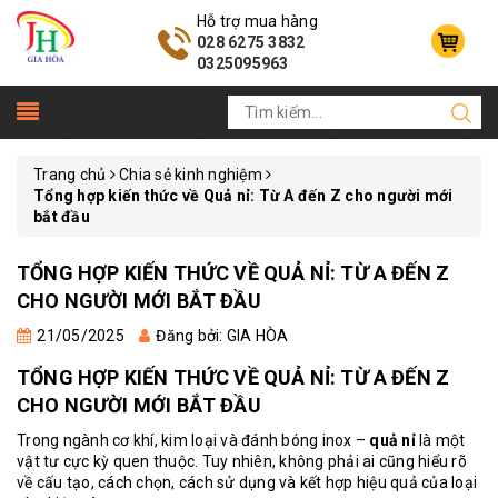
Hỗ trợ mua hàng
028 6275 3832
0325095963
Trang chủ
Chia sẻ kinh nghiệm
Tổng hợp kiến thức về Quả nỉ: Từ A đến Z cho người mới
bắt đầu
TỔNG HỢP KIẾN THỨC VỀ QUẢ NỈ: TỪ A ĐẾN Z
CHO NGƯỜI MỚI BẮT ĐẦU
21/05/2025
Đăng bởi: GIA HÒA
TỔNG HỢP KIẾN THỨC VỀ QUẢ NỈ: TỪ A ĐẾN Z
CHO NGƯỜI MỚI BẮT ĐẦU
Trong ngành cơ khí, kim loại và đánh bóng inox –
quả nỉ
là một
vật tư cực kỳ quen thuộc. Tuy nhiên, không phải ai cũng hiểu rõ
về cấu tạo, cách chọn, cách sử dụng và kết hợp hiệu quả của loại