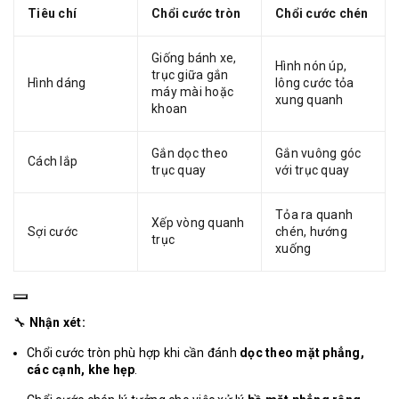
Tiêu chí
Chổi cước tròn
Chổi cước chén
Giống bánh xe,
Hình nón úp,
trục giữa gắn
Hình dáng
lông cước tỏa
máy mài hoặc
xung quanh
khoan
Gắn dọc theo
Gắn vuông góc
Cách lắp
trục quay
với trục quay
Tỏa ra quanh
Xếp vòng quanh
Sợi cước
chén, hướng
trục
xuống
🔧
Nhận xét:
Chổi cước tròn phù hợp khi cần đánh
dọc theo mặt phẳng,
các cạnh, khe hẹp
.