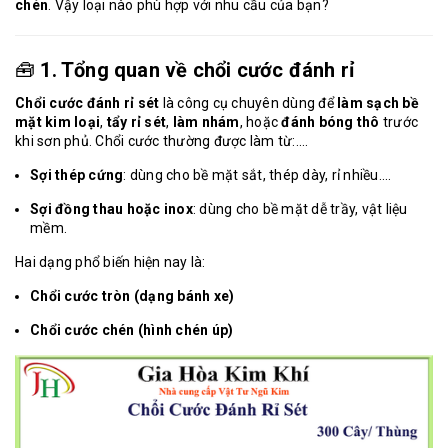
chén
. Vậy loại nào phù hợp với nhu cầu của bạn?
🧰
1. Tổng quan về chổi cước đánh rỉ
Chổi cước đánh rỉ sét
là công cụ chuyên dùng để
làm sạch bề
mặt kim loại
,
tẩy rỉ sét
,
làm nhám
, hoặc
đánh bóng thô
trước
khi sơn phủ. Chổi cước thường được làm từ:....
Sợi thép cứng
: dùng cho bề mặt sắt, thép dày, rỉ nhiều....
Sợi đồng thau hoặc inox
: dùng cho bề mặt dễ trầy, vật liệu
mềm.
Hai dạng phổ biến hiện nay là:
Chổi cước tròn (dạng bánh xe)
Chổi cước chén (hình chén úp)