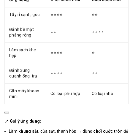
Tẩy rỉ cạnh, góc
⭐⭐⭐⭐
⭐⭐
Đánh bề mặt
⭐⭐
⭐⭐⭐⭐
phẳng rộng
Làm sạch khe
⭐⭐⭐⭐
⭐
hẹp
Đánh xung
⭐⭐⭐⭐
⭐⭐
quanh ống, trụ
Gắn máy khoan
Có loại phù hợp
Có loại nhỏ
mini
📍
Gợi ý ứng dụng:
Làm
khung sắt
, cửa sắt, thanh hộp → dùng
chổi cước tròn
để