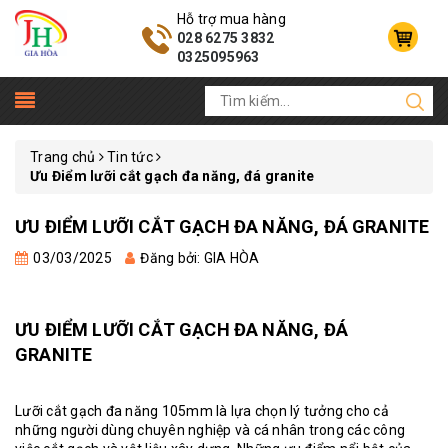
Hỗ trợ mua hàng
028 6275 3832
0325095963
Trang chủ
Tin tức
Ưu Điểm lưỡi cắt gạch đa năng, đá granite
ƯU ĐIỂM LƯỠI CẮT GẠCH ĐA NĂNG, ĐÁ GRANITE
03/03/2025
Đăng bởi: GIA HÒA
ƯU ĐIỂM LƯỠI CẮT GẠCH ĐA NĂNG, ĐÁ
GRANITE
Lưỡi cắt gạch đa năng
105mm là lựa chọn lý tưởng cho cả
những người dùng chuyên nghiệp và cá nhân trong các công