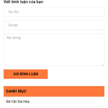
Viết bình luận của bạn:
GỬI BÌNH LUẬN
DANH MỤC
Đá Cắt Gia Hòa