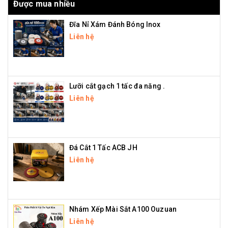
Được mua nhiều
Đĩa Nỉ Xám Đánh Bóng Inox
Liên hệ
Lưỡi cắt gạch 1 tấc đa năng .
Liên hệ
Đá Cắt 1 Tấc ACB JH
Liên hệ
Nhám Xếp Mài Sắt A100 Ouzuan
Liên hệ