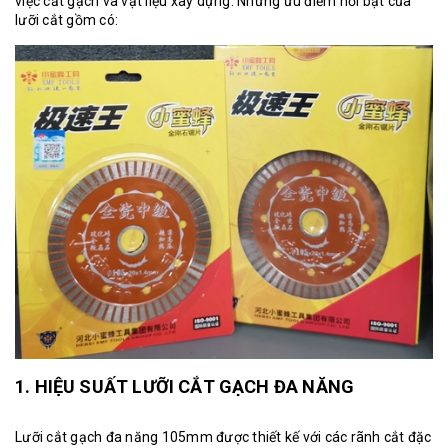
việc cắt gạch và vật liệu xây dựng. Những ưu điểm nổi bật của
lưỡi cắt gồm có:
1. HIỆU SUẤT LƯỠI CẮT GẠCH ĐA NĂNG
Lưỡi cắt gạch đa năng
105mm được thiết kế với các rãnh cắt đặc