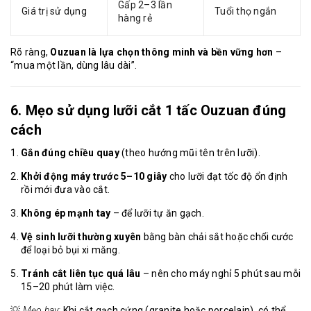
Gấp 2–3 lần
Giá trị sử dụng
Tuổi thọ ngắn
hàng rẻ
Rõ ràng,
Ouzuan là lựa chọn thông minh và bền vững hơn
–
“mua một lần, dùng lâu dài”.
6. Mẹo sử dụng lưỡi cắt 1 tấc Ouzuan đúng
cách
Gắn đúng chiều quay
(theo hướng mũi tên trên lưỡi).
Khởi động máy trước 5–10 giây
cho lưỡi đạt tốc độ ổn định
rồi mới đưa vào cắt.
Không ép mạnh tay
– để lưỡi tự ăn gạch.
Vệ sinh lưỡi thường xuyên
bằng bàn chải sắt hoặc chổi cước
để loại bỏ bụi xi măng.
Tránh cắt liên tục quá lâu
– nên cho máy nghỉ 5 phút sau mỗi
15–20 phút làm việc.
💡
Mẹo hay:
Khi cắt gạch cứng (granite hoặc porcelain), có thể