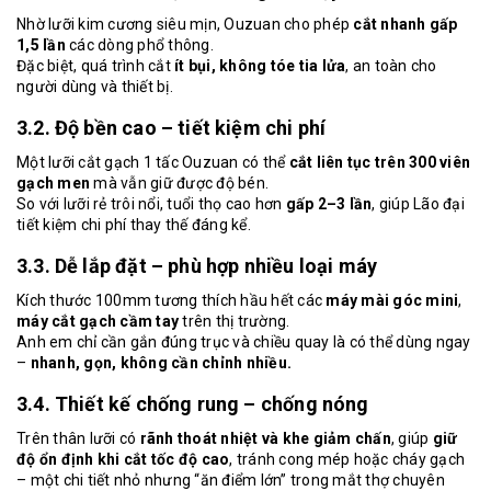
Nhờ lưỡi kim cương siêu mịn, Ouzuan cho phép
cắt nhanh gấp
1,5 lần
các dòng phổ thông.
Đặc biệt, quá trình cắt
ít bụi, không tóe tia lửa
, an toàn cho
người dùng và thiết bị.
3.2. Độ bền cao – tiết kiệm chi phí
Một lưỡi cắt gạch 1 tấc Ouzuan có thể
cắt liên tục trên 300 viên
gạch men
mà vẫn giữ được độ bén.
So với lưỡi rẻ trôi nổi, tuổi thọ cao hơn
gấp 2–3 lần
, giúp Lão đại
tiết kiệm chi phí thay thế đáng kể.
3.3. Dễ lắp đặt – phù hợp nhiều loại máy
Kích thước 100mm tương thích hầu hết các
máy mài góc mini
,
máy cắt gạch cầm tay
trên thị trường.
Anh em chỉ cần gắn đúng trục và chiều quay là có thể dùng ngay
–
nhanh, gọn, không cần chỉnh nhiều.
3.4. Thiết kế chống rung – chống nóng
Trên thân lưỡi có
rãnh thoát nhiệt và khe giảm chấn
, giúp
giữ
độ ổn định khi cắt tốc độ cao
, tránh cong mép hoặc cháy gạch
– một chi tiết nhỏ nhưng “ăn điểm lớn” trong mắt thợ chuyên