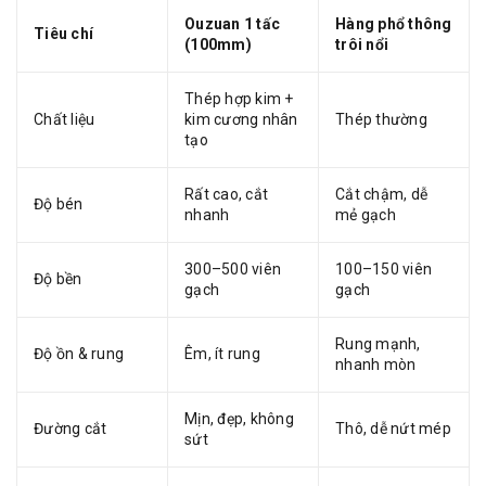
Ouzuan 1 tấc
Hàng phổ thông
Tiêu chí
(100mm)
trôi nổi
Thép hợp kim +
Chất liệu
kim cương nhân
Thép thường
tạo
Rất cao, cắt
Cắt chậm, dễ
Độ bén
nhanh
mẻ gạch
300–500 viên
100–150 viên
Độ bền
gạch
gạch
Rung mạnh,
Độ ồn & rung
Êm, ít rung
nhanh mòn
Mịn, đẹp, không
Đường cắt
Thô, dễ nứt mép
sứt