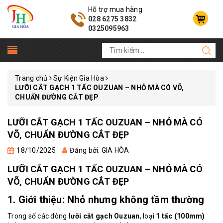
Hỗ trợ mua hàng
028 6275 3832
0325095963
Trang chủ
Sự Kiện Gia Hòa
LƯỠI CẮT GẠCH 1 TẤC OUZUAN – NHỎ MÀ CÓ VÕ,
CHUẨN ĐƯỜNG CẮT ĐẸP
LƯỠI CẮT GẠCH 1 TẤC OUZUAN – NHỎ MÀ CÓ
VÕ, CHUẨN ĐƯỜNG CẮT ĐẸP
18/10/2025
Đăng bởi: GIA HÒA
LƯỠI CẮT GẠCH 1 TẤC OUZUAN – NHỎ MÀ CÓ
VÕ, CHUẨN ĐƯỜNG CẮT ĐẸP
1. Giới thiệu: Nhỏ nhưng không tầm thường
Trong số các dòng
lưỡi cắt gạch Ouzuan
, loại
1 tấc (100mm)