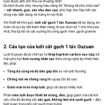
luôn được anh em thợ ưa chuộng nhất.
Dù kích thước nhỏ, nhưng hiệu năng thì “không hề nhỏ chút nào”
–
cắt nhanh, gọn, sắc như dao cạo
, phù hợp cho hầu hết các
công việc dân dụng và trang trí nội thất.
Với thiết kế nhỏ gọn,
lưỡi cắt gạch 1 tấc Ouzuan
dễ sử dụng, an
toàn và cực kỳ tiết kiệm điện năng, là lựa chọn số 1 cho thợ sửa
nhà, thợ ốp lát và các xưởng thi công gạch men, gạch granite.
2. Cấu tạo của lưỡi cắt gạch 1 tấc Ouzuan
Lưỡi Ouzuan được chế tạo từ
thép hợp kim carbon cao cấp
, bề
mặt phủ hạt
kim cương nhân tạo
theo công nghệ ép nhiệt hiện
đại, giúp:
Tăng độ cứng và độ bén gấp đôi
so với lưỡi thường.
Chống nứt và chống rung
khi quay tốc độ cao.
Giảm mài mòn mép lưỡi
, giúp cắt được nhiều hơn.
Phần
viền lưỡi được thiết kế mỏng, đều
, giúp giảm ma sát khi
cắt, nhờ đó đường cắt
sắc gọn, không làm mẻ cạnh gạch
– đặc
biệt quan trọng khi cắt gạch men bóng.