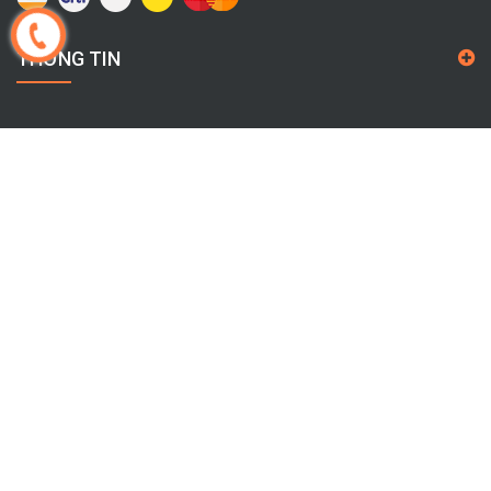
THÔNG TIN
CHÍNH SÁCH
THÔNG TIN LIÊN HỆ
Địa chỉ:
504/8 Kinh Dương Vương, Phường An Lạc, THÀNH
PHỐ HỒ CHÍ MINH, VIỆT NAM
Hotline:
0325095963
Email:
cty.giahoa68@gmail.com
Bản quyền thuộc về
Gia Hòa Kim Khí
Cung cấp bởi
|
Sapo