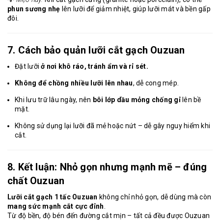
phun sương nhẹ
lên lưỡi để giảm nhiệt, giúp lưỡi mát và bền gấp
đôi.
7. Cách bảo quản lưỡi cắt gạch Ouzuan
Đặt lưỡi
ở nơi khô ráo, tránh ẩm và rỉ sét.
Không để chồng nhiều lưỡi lên nhau
, dễ cong mép.
Khi lưu trữ lâu ngày, nên
bôi lớp dầu mỏng chống gỉ
lên bề
mặt.
Không sử dụng lại lưỡi đã mẻ hoặc nứt – dễ gây nguy hiểm khi
cắt.
8. Kết luận: Nhỏ gọn nhưng mạnh mẽ – đúng
chất Ouzuan
Lưỡi cắt gạch 1 tấc Ouzuan
không chỉ nhỏ gọn, dễ dùng mà còn
mang sức mạnh cắt cực đỉnh
.
Từ độ bền, độ bén đến đường cắt mịn – tất cả đều được Ouzuan