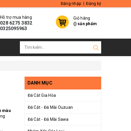
Đăng nhập
|
Đăng ký
Hỗ trợ mua hàng
Giỏ hàng
028 6275 3832
(
) sản phẩm
0325095963
DANH MỤC
Đá Cắt Gia Hòa
Đá Cắt - Đá Mài Ouzuan
là
màu
ụng
Đá Cắt - Đá Mài Sawa