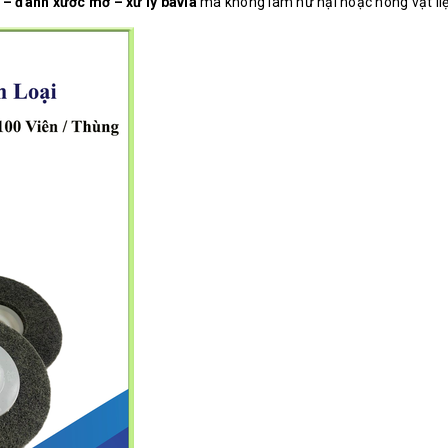
– đánh xước mờ – xử lý bavia
mà không làm hư hại hoặc nóng vật liệ