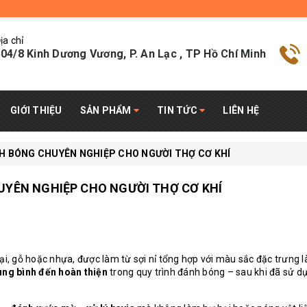
ịa chỉ
04/8 Kinh Dương Vương, P. An Lạc , TP Hồ Chí Minh
GIỚI THIỆU
SẢN PHẨM
TIN TỨC
LIÊN HỆ
ÁNH BÓNG CHUYÊN NGHIỆP CHO NGƯỜI THỢ CƠ KHÍ
HUYÊN NGHIỆP CHO NGƯỜI THỢ CƠ KHÍ
ại, gỗ hoặc nhựa, được làm từ sợi nỉ tổng hợp với màu sắc đặc trưng 
ung bình đến hoàn thiện
trong quy trình đánh bóng – sau khi đã sử d