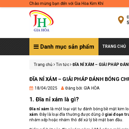
Chào mừng bạn đến với Gia Hòa Kim Khí
Đ
5
Danh mục sản phẩm
TRANG CHỦ
Trang chủ
Tin tức
ĐĨA NỈ XÁM – GIẢI PHÁP Đ
ĐĨA NỈ XÁM – GIẢI PHÁP ĐÁNH BÓNG C
18/04/2025
Đăng bởi: GIA HÒA
1. Đĩa nỉ xám là gì?
Đĩa nỉ xám
là một loại vật tư đánh bóng bề mặt kim lo
xám
. Đây là loại đĩa thường được dùng ở
giai đoạn tr
nhám xếp hoặc nhám thô để xử lý bề mặt ban đầu.