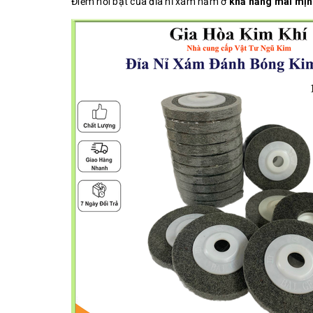
Điểm nổi bật của đĩa nỉ xám nằm ở
khả năng mài mịn 