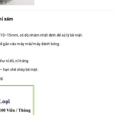
 nỉ xám
g 10–15mm, có độ nhám nhất định để xử lý bề mặt.
a để gắn vào máy mài/máy đánh bóng.
như nỉ đỏ, nỉ trắng.
– hạn chế cháy bề mặt.
g.