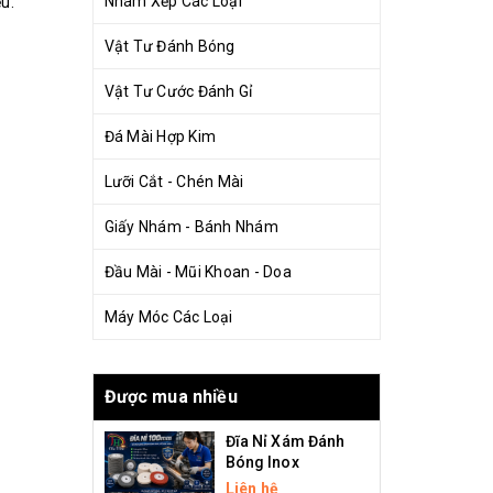
Nhám Xếp Các Loại
u.
Vật Tư Đánh Bóng
Vật Tư Cước Đánh Gỉ
Đá Mài Hợp Kim
Lưỡi Cắt - Chén Mài
Giấy Nhám - Bánh Nhám
Đầu Mài - Mũi Khoan - Doa
Máy Móc Các Loại
Được mua nhiều
Đĩa Nỉ Xám Đánh
Bóng Inox
Liên hệ