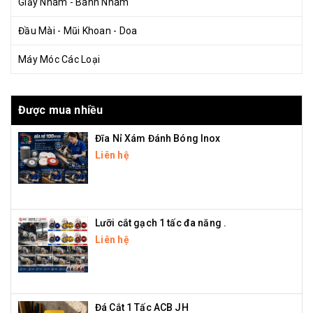
Giấy Nhám - Bánh Nhám
Đầu Mài - Mũi Khoan - Doa
Máy Móc Các Loại
Được mua nhiều
Đĩa Nỉ Xám Đánh Bóng Inox
Liên hệ
Lưỡi cắt gạch 1 tấc đa năng .
Liên hệ
Đá Cắt 1 Tấc ACB JH