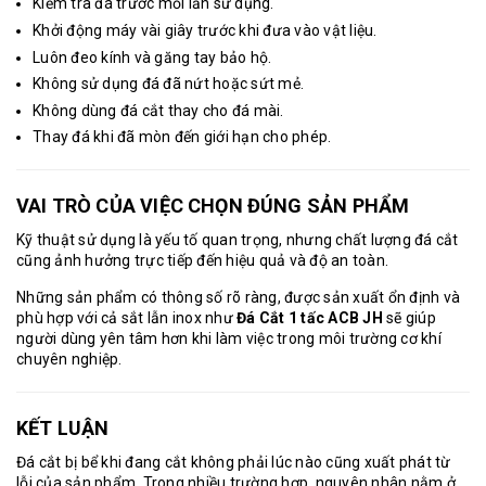
Kiểm tra đá trước mỗi lần sử dụng.
Khởi động máy vài giây trước khi đưa vào vật liệu.
Luôn đeo kính và găng tay bảo hộ.
Không sử dụng đá đã nứt hoặc sứt mẻ.
Không dùng đá cắt thay cho đá mài.
Thay đá khi đã mòn đến giới hạn cho phép.
VAI TRÒ CỦA VIỆC CHỌN ĐÚNG SẢN PHẨM
Kỹ thuật sử dụng là yếu tố quan trọng, nhưng chất lượng đá cắt
cũng ảnh hưởng trực tiếp đến hiệu quả và độ an toàn.
Những sản phẩm có thông số rõ ràng, được sản xuất ổn định và
phù hợp với cả sắt lẫn inox như
Đá Cắt 1 tấc ACB JH
sẽ giúp
người dùng yên tâm hơn khi làm việc trong môi trường cơ khí
chuyên nghiệp.
KẾT LUẬN
Đá cắt bị bể khi đang cắt
không phải lúc nào cũng xuất phát từ
lỗi của sản phẩm. Trong nhiều trường hợp, nguyên nhân nằm ở