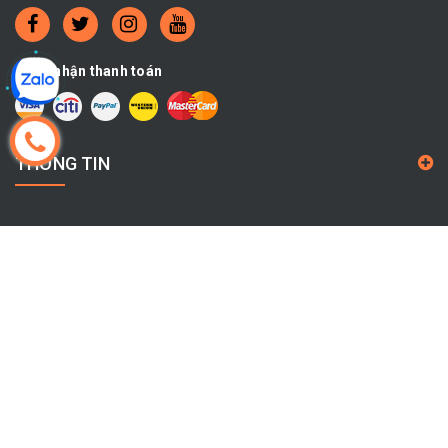
Chấp nhận thanh toán
THÔNG TIN
CHÍNH SÁCH
THÔNG TIN LIÊN HỆ
Địa chỉ:
504/8 Kinh Dương Vương, Phường An Lạc, THÀNH
PHỐ HỒ CHÍ MINH, VIỆT NAM
Hotline:
0325095963