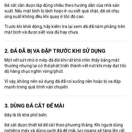
Đá cắt cần được lắp đúng chiều theo hướng dẫn của nhà sản
xuất. Nếu mặt bích bị lệch hoặc ê-cu siết quá chặt, đá sẽ chịu
ứng suất không đều khi quay ở tốc độ cao.
Trước khi khởi động, hãy kiểm tra lại xem đá đã nằm phẳng trên
mặt bích và được siết vừa đủ hay chưa.
2. ĐÁ ĐÃ BỊ VA ĐẬP TRƯỚC KHI SỬ DỤNG
Một vết sứt nhỏ ở mép đá đôi khi rất khó nhìn thấy bằng mắt
thường nhưng lại có thể phát triển thành vết nứt khi máy đạt tốc
độ hàng chục nghìn vòng/phút.
Vì vậy, không nên sử dụng đá đã rơi xuống nền hoặc bị va đập
mạnh trong quá trình vận chuyển.
3. DÙNG ĐÁ CẮT ĐỂ MÀI
Đây là lỗi khá phổ biến.
Đá cắt được thiết kế để cắt theo phương thẳng. Khi người dùng
nghiêng máy và dùng cạnh đá để mài, lực ngang sẽ tăng lên rất