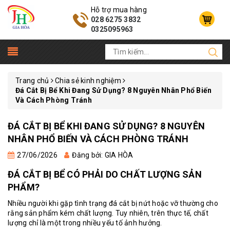
Hỗ trợ mua hàng
028 6275 3832
0325095963
Trang chủ
Chia sẻ kinh nghiệm
Đá Cắt Bị Bể Khi Đang Sử Dụng? 8 Nguyên Nhân Phổ Biến
Và Cách Phòng Tránh
ĐÁ CẮT BỊ BỂ KHI ĐANG SỬ DỤNG? 8 NGUYÊN
NHÂN PHỔ BIẾN VÀ CÁCH PHÒNG TRÁNH
27/06/2026
Đăng bởi: GIA HÒA
ĐÁ CẮT BỊ BỂ CÓ PHẢI DO CHẤT LƯỢNG SẢN
PHẨM?
Nhiều người khi gặp tình trạng đá cắt bị nứt hoặc vỡ thường cho
rằng sản phẩm kém chất lượng. Tuy nhiên, trên thực tế, chất
lượng chỉ là một trong nhiều yếu tố ảnh hưởng.