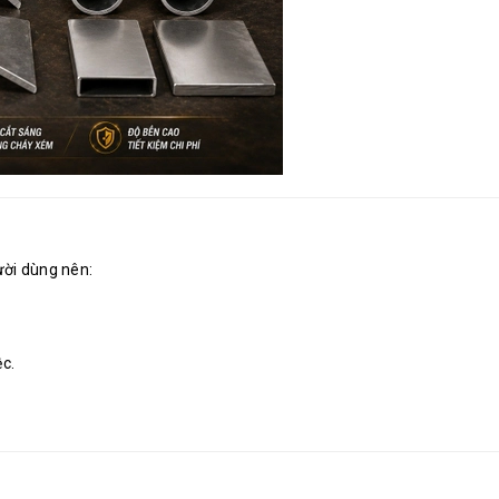
ười dùng nên:
c.