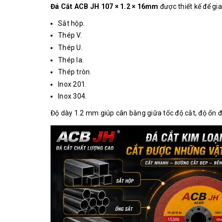
Đá Cắt ACB JH 107 × 1.2 × 16mm
được thiết kế để gia
Sắt hộp.
Thép V.
Thép U.
Thép la.
Thép tròn.
Inox 201.
Inox 304.
Độ dày 1.2 mm giúp cân bằng giữa tốc độ cắt, độ ổn định