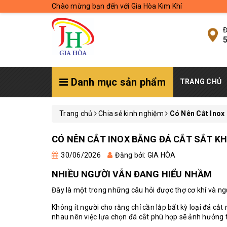
Chào mừng bạn đến với Gia Hòa Kim Khí
Đ
5
Danh mục sản phẩm
TRANG CHỦ
Trang chủ
Chia sẻ kinh nghiệm
Có Nên Cắt Inox
CÓ NÊN CẮT INOX BẰNG ĐÁ CẮT SẮT K
30/06/2026
Đăng bởi: GIA HÒA
NHIỀU NGƯỜI VẪN ĐANG HIỂU NHẦM
Đây là một trong những câu hỏi được thợ cơ khí và n
Không ít người cho rằng chỉ cần lắp bất kỳ loại đá cắt 
nhau nên việc lựa chọn đá cắt phù hợp sẽ ảnh hưởng t