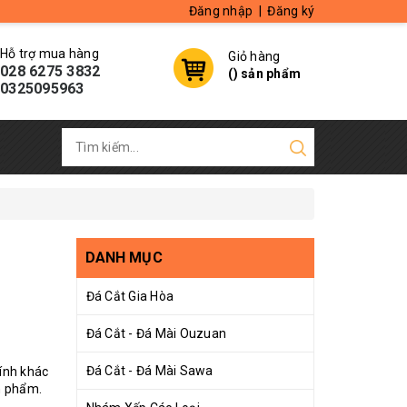
Đăng nhập
|
Đăng ký
Hỗ trợ mua hàng
Giỏ hàng
028 6275 3832
(
) sản phẩm
0325095963
DANH MỤC
Đá Cắt Gia Hòa
Đá Cắt - Đá Mài Ouzuan
Đá Cắt - Đá Mài Sawa
tính khác
ản phẩm.