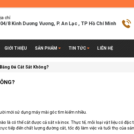
ịa chỉ
04/8 Kinh Dương Vương, P. An Lạc , TP Hồ Chí Minh
GIỚI THIỆU
SẢN PHẨM
TIN TỨC
LIÊN HỆ
 Bằng Đá Cắt Sắt Không?
HÔNG?
gười mới sử dụng máy mài góc tìm kiếm nhiều.
nào là có thể cắt được cả sắt và inox. Thực tế, mỗi loại vật liệu có đặc 
rực tiếp đến chất lượng đường cắt, tốc độ làm việc và tuổi thọ của s