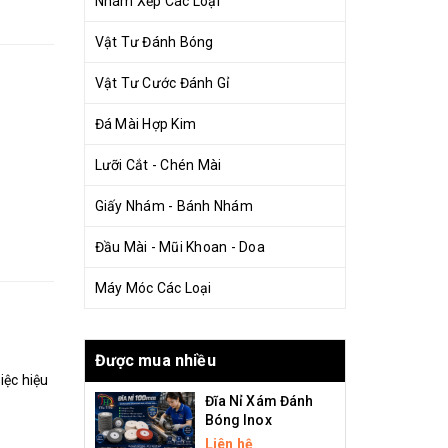
Nhám Xếp Các Loại
Vật Tư Đánh Bóng
Vật Tư Cước Đánh Gỉ
Đá Mài Hợp Kim
Lưỡi Cắt - Chén Mài
Giấy Nhám - Bánh Nhám
Đầu Mài - Mũi Khoan - Doa
Máy Móc Các Loại
Được mua nhiều
iệc hiệu
Đĩa Nỉ Xám Đánh
Bóng Inox
Liên hệ