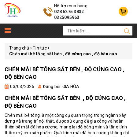
Hỗ trợ mua hàng
028 6275 3832
0325095963
Trang chủ
Tin tức
Chén mài bê tông sắt bén , độ cứng cao , độ bên cao
CHÉN MÀI BÊ TÔNG SẮT BÉN , ĐỘ CỨNG CAO ,
ĐỘ BÊN CAO
03/03/2025
Đăng bởi: GIA HÒA
CHÉN MÀI BÊ TÔNG SẮT BÉN , ĐỘ CỨNG CAO ,
ĐỘ BÊN CAO
Chén mài bê tông
là một công cụ quan trọng trong ngành xây
dựng và trang trí nội thất, được sử dụng để gia công và hoàn
thiện bề mặt đá hoa cương, mang lại độ bóng mịn và tăng tính
thẩm mỹ cho sản phẩm. Quá trình mài đá hoa cương không chỉ