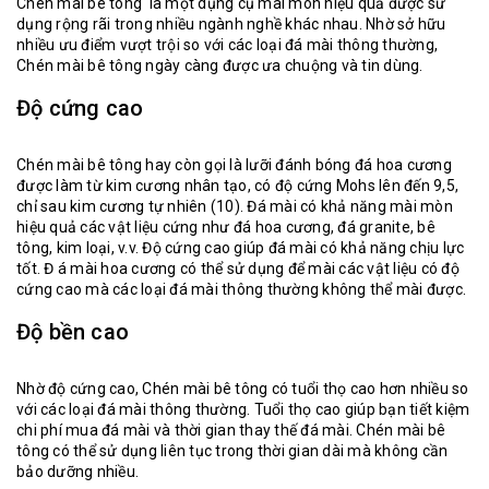
Chén mài bê tông
là một dụng cụ mài mòn hiệu quả được sử
dụng rộng rãi trong nhiều ngành nghề khác nhau. Nhờ sở hữu
nhiều ưu điểm vượt trội so với các loại đá mài thông thường,
Chén mài bê tông ngày càng được ưa chuộng và tin dùng.
Độ cứng cao
Chén mài bê tông
hay còn gọi là lưỡi đánh bóng đá hoa cương
được làm từ kim cương nhân tạo, có độ cứng Mohs lên đến 9,5,
chỉ sau kim cương tự nhiên (10). Đá mài có khả năng mài mòn
hiệu quả các vật liệu cứng như đá hoa cương, đá granite, bê
tông, kim loại, v.v. Độ cứng cao giúp đá mài có khả năng chịu lực
tốt. Đ á mài hoa cương có thể sử dụng để mài các vật liệu có độ
cứng cao mà các loại đá mài thông thường không thể mài được.
Độ bền cao
Nhờ độ cứng cao, Chén mài bê tông có tuổi thọ cao hơn nhiều so
với các loại đá mài thông thường. Tuổi thọ cao giúp bạn tiết kiệm
chi phí mua đá mài và thời gian thay thế đá mài. Chén mài bê
tông có thể sử dụng liên tục trong thời gian dài mà không cần
bảo dưỡng nhiều.