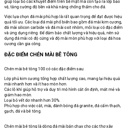
giúp loại bỏ các khuyết điểm trên bề mặt mà còn tạo ra lớp bảo
vệ, tăng cường độ bền và khả năng chống thấm cho đá.
Việc lựa chọn đá mài phù hợp là rất quan trọng để đạt được hiệu
quả tối ưu. Các loại đá mài phổ biến bao gồm đá mài kim cương,
đá mài silicon carbide và đá mài oxit nhôm, mỗi loại có đặc điểm
và ứng dụng riêng. Để đảm bảo chất lượng và hiệu quả, nên sử
dụng đá mài có độ cứng và độ mài mòn phù hợp với loại đá hoa
cương cần gia công.
ĐẶC ĐIỂM CHÉN MÀI BÊ TÔNG
Chén mài bê tông
100 có các đặc điểm sau:
Lớp phủ kim cương tổng hợp chất lượng cao, mang lại hiệu quả
mài nhanh hơn và ít hao mòn hơn.
Các lỗ khí giúp hỗ trợ và duy trì mô hình cắt ổn định, mát mẻ và
giảm hao mòn.
Loại bỏ vết dơ nhanh hơn 30%.
Phù hợp cho việc cắt, mài, đánh bóng đá granite, đá cẩm thạch,
gạch, đá và bê tông.
Chén mài bê tông
là dòng đá mài bán chạy cho các thợ xây