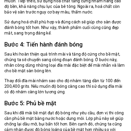
muốn. Tiếp theo, sử dụng hoá chất tăng cứng nhằm nang cao
độ bền, khả năng chịu lực của bê tông. Ngoài ra, hoá chất còn
bảo vệ sàn trước nguy cơ bay màu, thấm nước.
Sử dụng hoá chất phù hợp và đúng cách sẽ giúp cho sàn được
đánh bóng tốt hơn. Như vậy, thành phẩm cuối cùng cũng đẹp
mắt, sang trọng đáng kể.
Bước 4: Tiến hành đánh bóng
Sau khi hoàn thiện quá trình mài và tăng độ cứng cho bề mặt,
chúng ta sẽ chuyển sang công đoạn đánh bóng. Ở bước này,
nhân công dùng những loại đĩa mài đặc biệt để mài nhẵn và làm
cho bề mặt sàn bóng lên.
Thay đổi đĩa mài nhám sao cho độ nhám tăng dần từ 100 đến
200,400 grits. Nếu muốn độ bóng càng cao thì sử dụng đĩa mài
có độ nhám càng lớn tương ứng.
Bước 5: Phủ bề mặt
Sau khi đã mài bề mặt đạt độ bóng như yêu cầu, đơn vị thi công
cần phủ bề mặt bằng nước hoặc dung môi. Lớp phủ này sẽ giúp
chống lại dầu mỡ, bụi bẩn tốt hơn. Bên cạnh đó, chúng ta cũng
cảm nhận được độ bóng loáng của bề mặt hơn nhiều so với