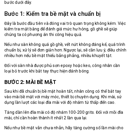
bước dưới đây.
Bước 1: Kiểm tra bề mặt và chuẩn bị
Đây là bước đầu tiên và đóng vai trò quan trọng không kém. Việc
kiểm tra mặt bằng để đánh giá mức hư hỏng, gồ ghề sẽ giúp
chúng ta có phương án thi công hiệu quả.
Nếu như sàn không quá gồ ghề, vết nứt không đáng kể, quá trình
chuẩn bị, xử lý sẽ đơn giản hơn. Ngược lại, sẽ cần lưu ý, điều chỉnh
nhiều hơn nếu bề mặt thiếu bẳng phẳng, nhiều khuyết tật.
Đối với sàn nhà được phủ sơn epoxy hoặc keo, công nhân cần
loại bỏ trước khi bắt tay thực hiện đánh bóng.
BƯỚC 2: MÀI BỀ MẶT
Sau khi đã chuẩn bị bề mặt hoàn tất, nhân công có thể bắt tay
vào mài bề mặt với máy móc, thiết bị chuyên dụng. Khi mài, sử
dụng lần lượt các loại đĩa mài với độ nhám từ thấp đến cao.
Tăng dần lên đĩa mài có độ nhám 100-200 grits. Đối với mỗi đĩa
mài, chỉ cần hoàn thành ít nhất 2 lần qua lại.
Nếu như bề mặt vẫn chưa nhẵn, hãy tăng cường số lần mài cho