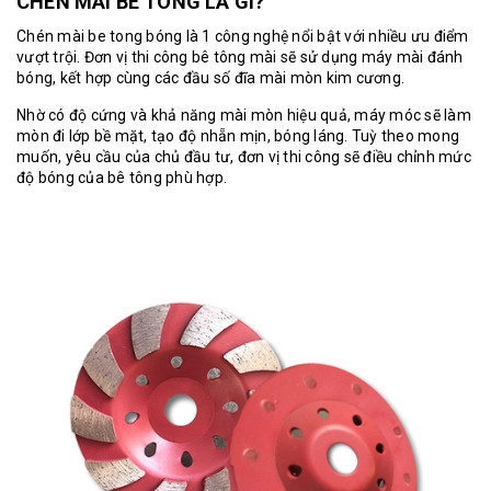
CHÉN MÀI BE TONG LÀ GÌ?
Chén mài be tong
bóng là 1 công nghệ nổi bật với nhiều ưu điểm
vượt trội. Đơn vị thi công bê tông mài sẽ sử dụng máy mài đánh
bóng, kết hợp cùng các đầu số đĩa mài mòn kim cương.
Nhờ có độ cứng và khả năng mài mòn hiệu quả, máy móc sẽ làm
mòn đi lớp bề mặt, tạo độ nhẵn mịn, bóng láng. Tuỳ theo mong
muốn, yêu cầu của chủ đầu tư, đơn vị thi công sẽ điều chỉnh mức
độ bóng của bê tông phù hợp.