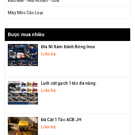
Đầu Mài - Mũi Khoan - Doa
Máy Móc Các Loại
Được mua nhiều
Đĩa Nỉ Xám Đánh Bóng Inox
Liên hệ
Lưỡi cắt gạch 1 tấc đa năng .
Liên hệ
Đá Cắt 1 Tấc ACB JH
Liên hệ