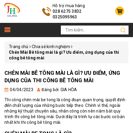
Hỗ trợ mua hàng
028 6275 3832
0325095963
Trang chủ
Chia sẻ kinh nghiệm
Chén Mài Bê tông mài là gì? Ưu điểm, ứng dụng của thi
công bê tông mài
CHÉN MÀI BÊ TÔNG MÀI LÀ GÌ? ƯU ĐIỂM, ỨNG
DỤNG CỦA THI CÔNG BÊ TÔNG MÀI
04/04/2023
Đăng bởi: GIA HÒA
Thi công chén mài be tong là công đoạn quan trọng, quyết định
đến chất lượng của những bước tiếp theo. Chính vì thế, ngoài
những kỹ thuật chuyên sâu, nhân công còn nên nắm bắt quy
trình thi công bê tông mài. Dưới đây là trình tự các bước cơ bản
nhất khi thi công bê tông mài.